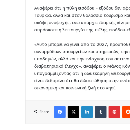
Αναφέρει ότι η πύλη εισόδου – εξόδου δεν αφ
Τουρκία, αλλά και στον θαλάσσιο τουρισμό κα
σκάφη αναψυχής, ενώ υπάρχει διαρκής κίνηση
απρόσκοπτη λειτουργία της πύλης εισόδου-ε
«Αυτό μπορεί να γίνει από το 2027, προϋποθέ
συναρμόδιων υπουργείων και υπηρεσιών, την 
υποδομών, αλλά και την ενίσχυση του αστυνο
διαβατηριακό έλεγχο», αναφέρει ο Μάνος Κό
υπογραμμίζοντας ότι η δωδεκάμηνη λειτουργί
είναι δεδομένο ότι θα δώσει ώθηση στην ανά
οικονομική και κοινωνική ζωή στο νησί.
Facebook
X
LinkedIn
Tumblr
Pinte
Share