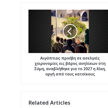
Αιγύπτιος
προέβη
σε
ασελγείς
χειρονομίες
εις
βάρος
ανηλίκων
στη
Σύμη,
Αιγύπτιος προέβη σε ασελγείς
αναβλήθηκε
χειρονομίες εις βάρος ανηλίκων στη
για
Σύμη, αναβλήθηκε για το 2027 η δίκη,
το
οργή από τους κατοίκους
2027
η
δίκη,
οργή
από
Related Articles
τους