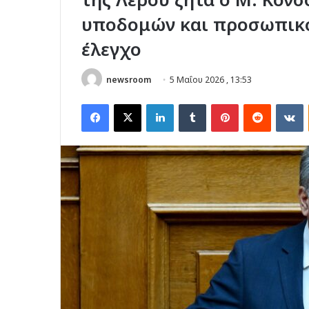
υποδομών και προσωπικο
έλεγχο
newsroom
5 Μαΐου 2026 , 13:53
Facebook
X
LinkedIn
Tumblr
Pinterest
Reddit
V