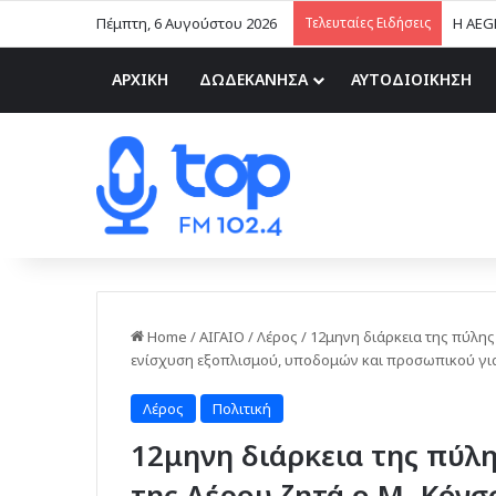
Πέμπτη, 6 Αυγούστου 2026
Τελευταίες Ειδήσεις
Η AEG
ΑΡΧΙΚΗ
ΔΩΔΕΚΑΝΗΣΑ
ΑΥΤΟΔΙΟΙΚΗΣΗ
Home
/
ΑΙΓΑΙΟ
/
Λέρος
/
12μηνη διάρκεια της πύλης
ενίσχυση εξοπλισμού, υποδομών και προσωπικού για
Λέρος
Πολιτική
12μηνη διάρκεια της πύλη
της Λέρου ζητά ο Μ. Κόνσ