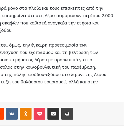
ορά μόνο στα πλοία και τους επισκέπτες από την
ι επισημαίνει ότι στη Λέρο παραμένουν περίπου 2.000
 σκαφών που καθιστά αναγκαία την ετήσια και
ξόδου.
τει, όμως, την έγκαιρη προετοιμασία των
ενίσχυση του εξοπλισμού και τη βελτίωση των
μικού τμήματος Λέρου με προσωπικό για το
νσολας στην κοινοβουλευτική του παρέμβαση,
α της πύλης εισόδου-εξόδου στο λιμάνι της Λέρου
πτυξη του θαλάσσιου τουρισμού, αλλά και στην
rest
Reddit
VKontakte
Odnoklassniki
Pocket
Share via Email
Print