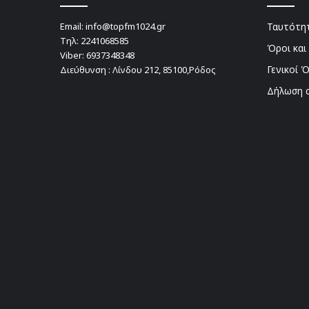
Email:
info@topfm1024.gr
Ταυτότητ
Τηλ:
2241068585
Όροι και
Viber:
6937348348
Γενικοί 
Διεύθυνση : Λίνδου 212, 85100,Ρόδος
Δήλωση 