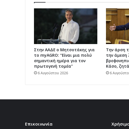
κατοίκους
Στην ΑΑΔΕ ο Μητσοτάκης για
Την άρση τ
το myAGRO: “Είναι μια πολύ
την άμεση 
σημαντική ημέρα για τον
βρεφονηπι
πρωτογενή τομέα”
Κάσο, ζητ
6 Αυγούστου 2026
6 Αυγούστο
Επικοινωνία
Χρήσιμο