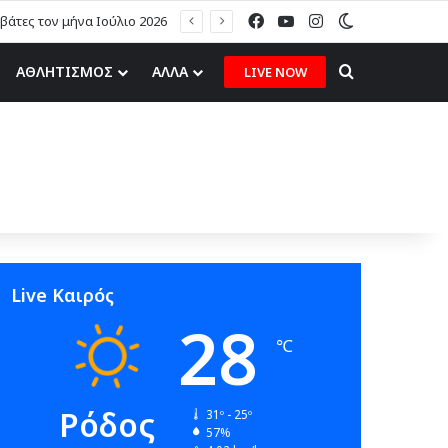
Facebook
YouTube
Instagram
Switch skin
άτες τον μήνα Ιούλιο 2026
Search for
ΑΘΛΗΤΙΣΜΟΣ
ΑΛΛΑ
LIVE NOW
Live Καιρός
28
℃
Ρόδος
31º - 25º
57%