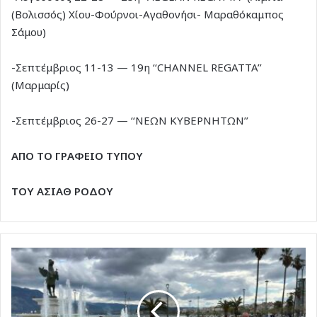
(Βολισσός) Χίου-Φούρνοι-Αγαθονήσι- Μαραθόκαμπος
Σάμου)
-Σεπτέμβριος 11-13 — 19η ‘‘CHANNEL REGATTA’’
(Μαρμαρίς)
-Σεπτέμβριος 26-27 — ‘‘ΝΕΩΝ ΚΥΒΕΡΝΗΤΩΝ’’
ΑΠΟ ΤΟ ΓΡΑΦΕΙΟ ΤΥΠΟΥ
ΤΟΥ ΑΣΙΑΘ ΡΟΔΟΥ
Μιχάλης
Μαχλής
στον
topfm:
Η