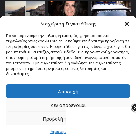
Διαχείριση Συγκατάθεσης
Για να παρέχουμε την καλύτερη εμπειρία, χρησιμοποιούμε
τεχνολογίες όπως cookies για την αποθήκευση ή/και την πρόσβαση σε
πληροφορίες συσκευών. Η συγκατάθεση για τις εν λόγω τεχνολογίες θα
μας επιτρέψει να επεξεργαστούμε δεδομένα προσωπικού χαρακτήρα,
όπως συμπεριφορά περιήγησης ή μοναδικά αναγνωριστικά σε αυτόν
τον ιστότοπο. Η μη συγκατάθεση ή η ανάκληση της συγκατάθεσης,
μπορεί να επηρεάσει αρνητικά ορισμένες λειτουργίες και
δυνατότητες.
Αποδοχή
© Copyright 2026, All Rights Reserved |
TOP fm 102.4
Δεν αποδέχομαι
Facebook
YouTube
Instagram
Προβολή προτιμήσεων
Δήλωση Απορρήτου