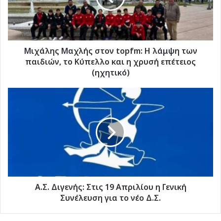
λάμψη
των
παιδιών,
το
Κύπελλο
Μιχάλης Μαχλής στον topfm: Η λάμψη των
και
παιδιών, το Κύπελλο και η χρυσή επέτειος
η
(ηχητικό)
χρυσή
επέτειος
Α.Σ.
(ηχητικό)
Διγενής:
Στις
19
Απριλίου
η
Γενική
Συνέλευση
για
το
Α.Σ. Διγενής: Στις 19 Απριλίου η Γενική
νέο
Συνέλευση για το νέο Δ.Σ.
Δ.Σ.