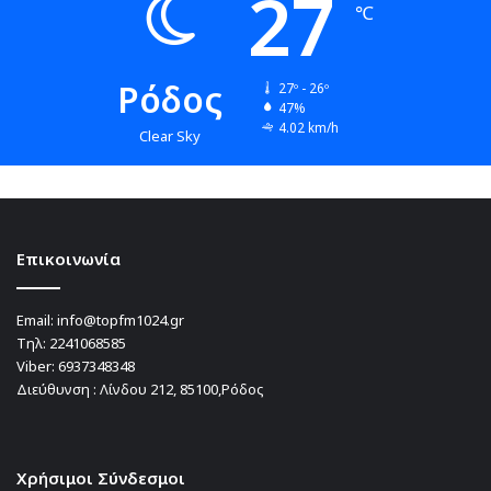
27
℃
Ρόδος
27º - 26º
47%
4.02 km/h
Clear Sky
Επικοινωνία
Email:
info@topfm1024.gr
Τηλ:
2241068585
Viber:
6937348348
Διεύθυνση : Λίνδου 212, 85100,Ρόδος
Χρήσιμοι Σύνδεσμοι