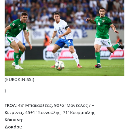
(EUROKINISSI)
I
ΓΚΟΛ
: 48′ Μπακασέτας, 90+2′ Μάνταλος / –
Κίτρινες
: 45+1′ Γιαννούλης, 71′ Κουρμπέλης
Κόκκινη
:
Δοκάρι
: