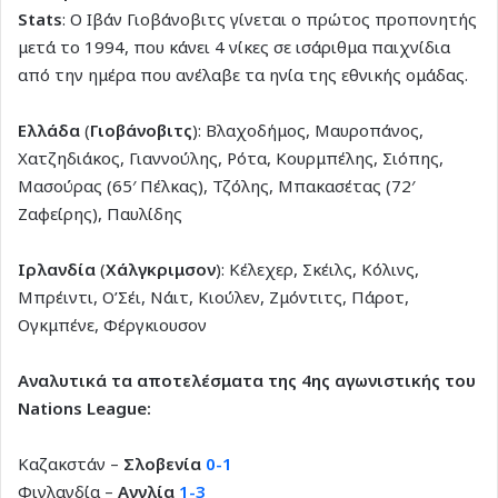
Stats
: Ο Ιβάν Γιοβάνοβιτς γίνεται ο πρώτος προπονητής
μετά το 1994, που κάνει 4 νίκες σε ισάριθμα παιχνίδια
από την ημέρα που ανέλαβε τα ηνία της εθνικής ομάδας.
Ελλάδα
(
Γιοβάνοβιτς
): Βλαχοδήμος, Μαυροπάνος,
Χατζηδιάκος, Γιαννούλης, Ρότα, Κουρμπέλης, Σιόπης,
Μασούρας (65′ Πέλκας), Τζόλης, Μπακασέτας (72′
Ζαφείρης), Παυλίδης
Ιρλανδία
(
Χάλγκριμσον
): Κέλεχερ, Σκέιλς, Κόλινς,
Μπρέιντι, Ο’Σέι, Νάιτ, Κιούλεν, Ζμόντιτς, Πάροτ,
Ογκμπένε, Φέργκιουσον
Αναλυτικά τα αποτελέσματα της 4ης αγωνιστικής του
Nations League:
Καζακστάν –
Σλοβενία
0-1
Φινλανδία –
Αγγλία
1-3