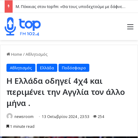
Μ. Πόκκιας στον topfm: «Θα τους υποδεχτούμε με δάφνες και πικροδάφνες» –Η ειρωνική “υποδοχή” στον υβριδικό σταθμό (ηχητικό)
M
Home
/
Αθλητισμός
Αθλητισμός
Ελλάδα
Ποδόσφαιρο
Η Ελλάδα οδηγεί 4χ4 και
περιμένει την Αγγλία τον άλλο
μήνα .
newsroom
13 Οκτωβρίου 2024 , 23:53
254
1 minute read