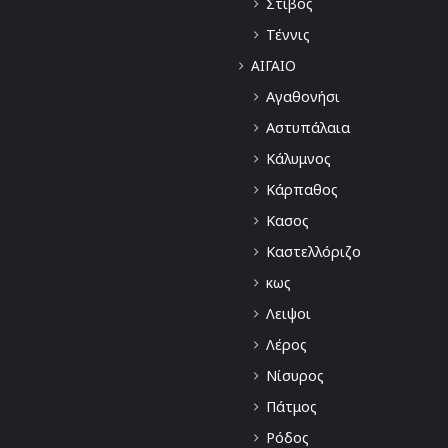
Στίβος
Τέννις
ΑΙΓΑΙΟ
Αγαθονήσι
Αστυπάλαια
Κάλυμνος
Κάρπαθος
Κασος
Καστελλόριζο
κως
Λειψοι
Λέρος
Νίσυρος
Πάτμος
Ρόδος