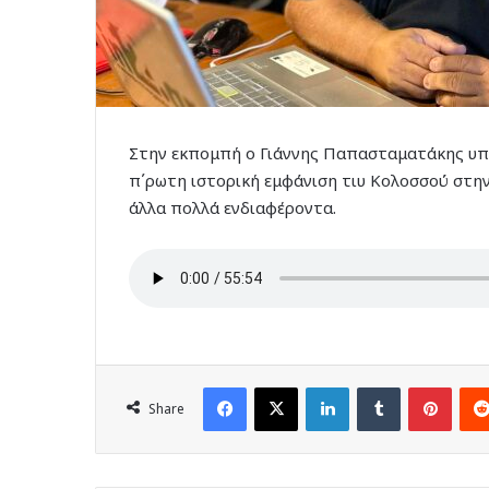
Στην εκπομπή ο Γιάννης Παπασταματάκης υπ
π΄ρωτη ιστορική εμφάνιση τιυ Κολοσσού στην
άλλα πολλά ενδιαφέροντα.
Facebook
X
LinkedIn
Tumblr
Pinte
Share