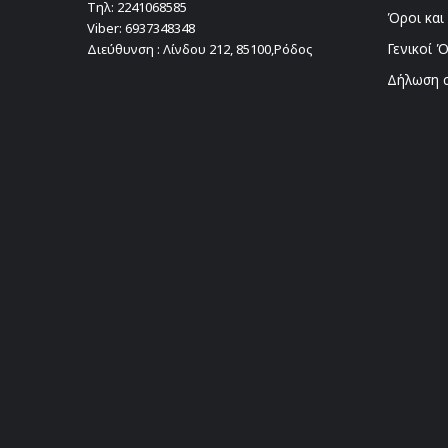
Τηλ:
2241068585
Όροι και
Viber:
6937348348
Γενικοί 
Διεύθυνση : Λίνδου 212, 85100,Ρόδος
Δήλωση 