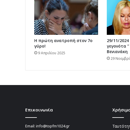
Η πρώτη ανατροπή στον 7ο
29/11/2024
γύρο!
γεγονότα ”
Βενιανάκη
9 Απριλίου 2025
29 Νοεμβρί
Επικοινωνία
Χρήσιμο
Email:
info@topfm1024.gr
Ταυτότητ