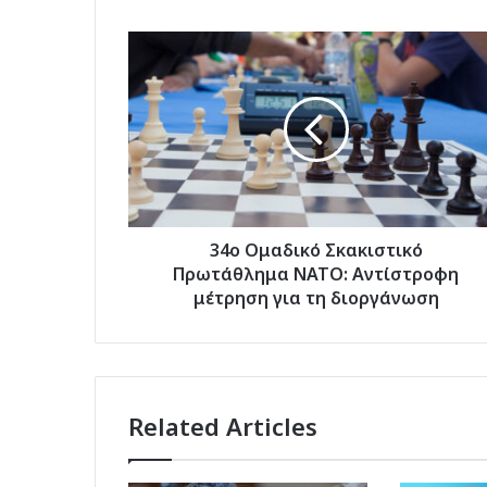
34ο
Ομαδικό
Σκακιστικό
Πρωτάθλημα
ΝΑΤΟ:
Αντίστροφη
μέτρηση
για
τη
διοργάνωση
34ο Ομαδικό Σκακιστικό
Πρωτάθλημα ΝΑΤΟ: Αντίστροφη
μέτρηση για τη διοργάνωση
Related Articles