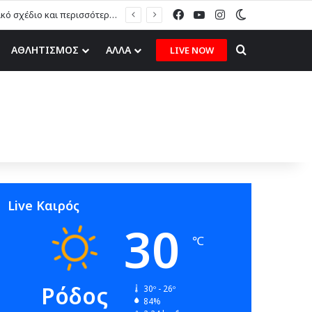
Facebook
YouTube
Instagram
Switch skin
Η. Καραβόλιας στον topfm: «Το ερασιτεχνικό ποδόσφαιρο χρειάζεται στρατηγικό σχέδιο και περισσότερες ευκαιρίες για τα δικά μας παιδιά» (ηχητικό)
Search for
ΑΘΛΗΤΙΣΜΟΣ
ΑΛΛΑ
LIVE NOW
Live Καιρός
30
℃
Ρόδος
30º - 26º
84%