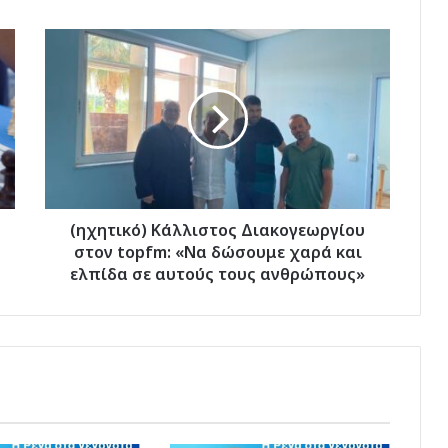
(ηχητικό)
Κάλλιστος
Διακογεωργίου
στον
topfm:
«Να
δώσουμε
χαρά
και
ελπίδα
(ηχητικό) Κάλλιστος Διακογεωργίου
σε
στον topfm: «Να δώσουμε χαρά και
αυτούς
ελπίδα σε αυτούς τους ανθρώπους»
τους
ανθρώπους»