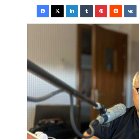
Facebook
X
LinkedIn
Tumblr
Pinterest
Reddit
V