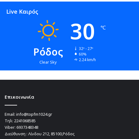
Live Καιρός
30
℃
Ρόδος
32º - 27º
60%
2.24 km/h
Clear Sky
Επικοινωνία
Email:
info@topfm1024.gr
Τηλ:
2241068585
Viber:
6937348348
Διεύθυνση : Λίνδου 212, 85100,Ρόδος