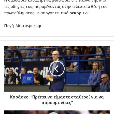
τις οδηγίες του, παραμένοντας στην τελευταία θέση του
πρωταθλήματος με απογοητευτικό
ρεκόρ 1-9.
Πηγή: Metrosport.gr
Καράσκο:
“Πρέπει
να
είμαστε
σταθεροί
για
να
πάρουμε
νίκες”
Καράσκο: “Πρέπει να είμαστε σταθεροί για να
πάρουμε νίκες”
Κολοσσός: