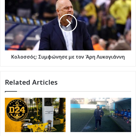
Συμφώνησε
με
τον
Άρη
Λυκογιάννη
Κολοσσός: Συμφώνησε με τον Άρη Λυκογιάννη
Related Articles