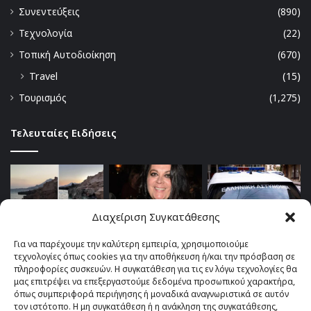
Συνεντεύξεις
(890)
Τεχνολογία
(22)
Τοπική Αυτοδιοίκηση
(670)
Travel
(15)
Τουρισμός
(1,275)
Τελευταίες Ειδήσεις
Διαχείριση Συγκατάθεσης
Για να παρέχουμε την καλύτερη εμπειρία, χρησιμοποιούμε
τεχνολογίες όπως cookies για την αποθήκευση ή/και την πρόσβαση σε
πληροφορίες συσκευών. Η συγκατάθεση για τις εν λόγω τεχνολογίες θα
μας επιτρέψει να επεξεργαστούμε δεδομένα προσωπικού χαρακτήρα,
όπως συμπεριφορά περιήγησης ή μοναδικά αναγνωριστικά σε αυτόν
τον ιστότοπο. Η μη συγκατάθεση ή η ανάκληση της συγκατάθεσης,