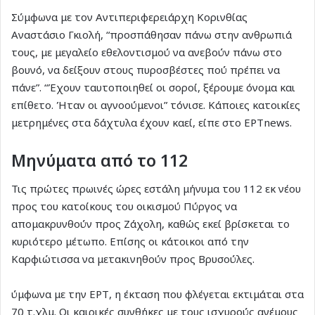
Σύμφωνα με τον Αντιπεριφερειάρχη Κορινθίας
Αναστάσιο Γκιολή, “προσπάθησαν πάνω στην ανθρωπιά
τους, με μεγαλείο εθελοντισμού να ανεβούν πάνω στο
βουνό, να δείξουν στους πυροσβέστες πού πρέπει να
πάνε”. “Έχουν ταυτοποιηθεί οι σοροί, ξέρουμε όνομα και
επίθετο. Ήταν οι αγνοούμενοι” τόνισε. Κάποιες κατοικίες
μετρημένες στα δάχτυλα έχουν καεί, είπε στο EΡΤnews.
Μηνύματα από το 112
Τις πρώτες πρωινές ώρες εστάλη μήνυμα του 112 εκ νέου
προς του κατοίκους του οικισμού Πύργος να
απομακρυνθούν προς Ζάχολη, καθώς εκεί βρίσκεται το
κυριότερο μέτωπο. Επίσης οι κάτοικοι από την
Καρφιώτισσα να μετακινηθούν προς Βρυσούλες.
ύμφωνα με την ΕΡΤ, η έκταση που φλέγεται εκτιμάται στα
70 τ.χλμ. Οι καιρικές συνθήκες με τους ισχυρούς ανέμους