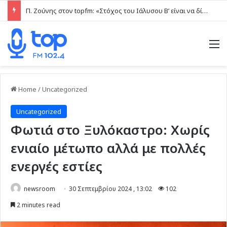
Π. Ζούνης στον topfm: «Στόχος του Ιάλυσου Β’ είναι να δίνει παιχνίδια και πραγματικές ευκαιρίες στα νέα παιδιά» (ηχητικό)
M
Home
/
Uncategorized
Uncategorized
Φωτιά στο Ξυλόκαστρο: Χωρίς
ενιαίο μέτωπο αλλά με πολλές
ενεργές εστίες
newsroom
30 Σεπτεμβρίου 2024 , 13:02
102
2 minutes read