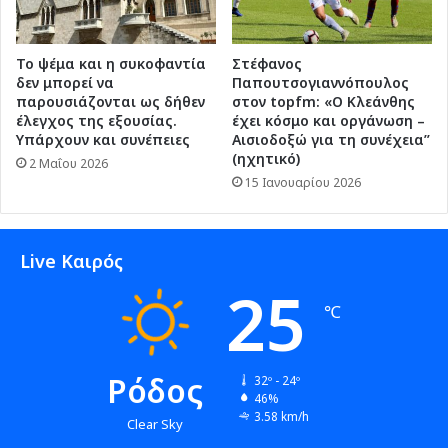
Το ψέμα και η συκοφαντία
Στέφανος
δεν μπορεί να
Παπουτσογιαννόπουλος
παρουσιάζονται ως δήθεν
στον topfm: «Ο Κλεάνθης
έλεγχος της εξουσίας.
έχει κόσμο και οργάνωση –
Υπάρχουν και συνέπειες
Αισιοδοξώ για τη συνέχεια”
(ηχητικό)
2 Μαΐου 2026
15 Ιανουαρίου 2026
Live Καιρός
25
℃
Ρόδος
32º - 24º
46%
3.58 km/h
Clear Sky