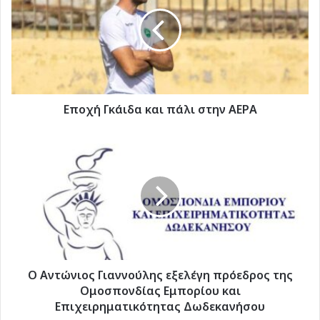
και
πάλι
στην
ΑΕΡΑ
Eποχή Γκάιδα και πάλι στην ΑΕΡΑ
Ο
Αντώνιος
Γιαννούλης
εξελέγη
πρόεδρος
της
Ομοσπονδίας
Εμπορίου
και
Επιχειρηματικότητας
Ο Αντώνιος Γιαννούλης εξελέγη πρόεδρος της
Δωδεκανήσου
Ομοσπονδίας Εμπορίου και
Επιχειρηματικότητας Δωδεκανήσου