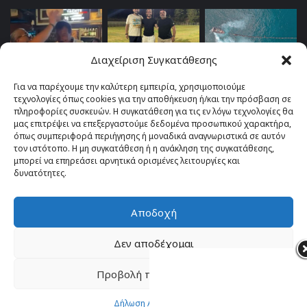
Διαχείριση Συγκατάθεσης
Για να παρέχουμε την καλύτερη εμπειρία, χρησιμοποιούμε
τεχνολογίες όπως cookies για την αποθήκευση ή/και την πρόσβαση σε
πληροφορίες συσκευών. Η συγκατάθεση για τις εν λόγω τεχνολογίες θα
μας επιτρέψει να επεξεργαστούμε δεδομένα προσωπικού χαρακτήρα,
όπως συμπεριφορά περιήγησης ή μοναδικά αναγνωριστικά σε αυτόν
τον ιστότοπο. Η μη συγκατάθεση ή η ανάκληση της συγκατάθεσης,
μπορεί να επηρεάσει αρνητικά ορισμένες λειτουργίες και
δυνατότητες.
Αποδοχή
© Copyright 2026, All Rights Reserved |
TOP fm 102.4
Δεν αποδέχομαι
Facebook
YouTube
Instagram
Προβολή προτιμήσεων
Δήλωση Απορρήτου