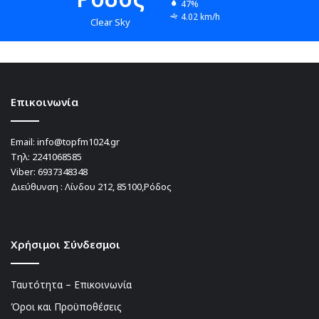
47%
4.02 km/h
Clear Sky
Επικοινωνία
Email:
info@topfm1024.gr
Τηλ:
2241068585
Viber:
6937348348
Διεύθυνση : Λίνδου 212, 85100,Ρόδος
Χρήσιμοι Σύνδεσμοι
Ταυτότητα – Επικοινωνία
Όροι και Προϋποθέσεις