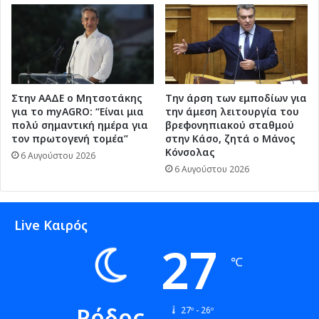
Στην ΑΑΔΕ ο Μητσοτάκης
Την άρση των εμποδίων για
για το myAGRO: “Είναι μια
την άμεση λειτουργία του
πολύ σημαντική ημέρα για
βρεφονηπιακού σταθμού
τον πρωτογενή τομέα”
στην Κάσο, ζητά ο Μάνος
Κόνσολας
6 Αυγούστου 2026
6 Αυγούστου 2026
Live Καιρός
27
℃
Ρόδος
27º - 26º