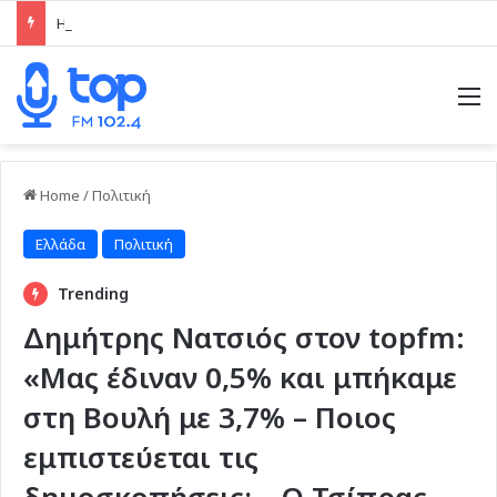
Η απάντηση Ασπράκη μέσω του topfm στην κριτική Κολιάδη: «Η Ρόδος είναι μικρή, όλοι γνωριζόμαστε» (ηχητικό)
M
Home
/
Πολιτική
Ελλάδα
Πολιτική
Trending
Δημήτρης Νατσιός στον topfm:
«Μας έδιναν 0,5% και μπήκαμε
στη Βουλή με 3,7% – Ποιος
εμπιστεύεται τις