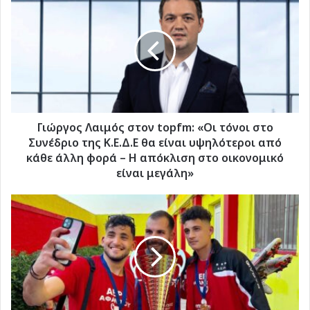
Λαιμός
στον
topfm:
«Οι
τόνοι
στο
Συνέδριο
της
Κ.Ε.Δ.Ε
Γιώργος Λαιμός στον topfm: «Οι τόνοι στο
θα
Συνέδριο της Κ.Ε.Δ.Ε θα είναι υψηλότεροι από
είναι
κάθε άλλη φορά – Η απόκλιση στο οικονομικό
υψηλότεροι
είναι μεγάλη»
από
κάθε
Ηλίας
άλλη
Τσαβαρής,
φορά
ο
–
φύλακας-
Η
άγγελος
απόκλιση
της
στο
Α.Ε.Ρ.Α
οικονομικό
στον