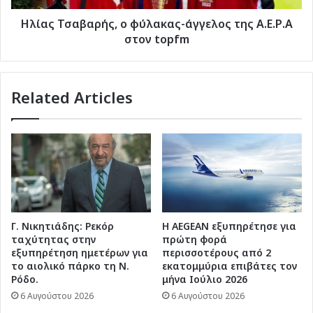
είναι
topfm
μεγάλη»
Ηλίας Τσαβαρής, ο φύλακας-άγγελος της Α.Ε.Ρ.Α
στον topfm
Related Articles
Γ. Νικητιάδης: Ρεκόρ
Η AEGEAN εξυπηρέτησε για
ταχύτητας στην
πρώτη φορά
εξυπηρέτηση ημετέρων για
περισσοτέρους από 2
το αιολικό πάρκο τη Ν.
εκατομμύρια επιβάτες τον
Ρόδο.
μήνα Ιούλιο 2026
6 Αυγούστου 2026
6 Αυγούστου 2026