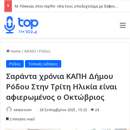
Μ. Πόκκιας στον topfm: «Θα τους υποδεχτούμε με δάφνες και πικροδάφνες» –Η ειρωνική “υποδοχή” στον υβριδικό σταθμό (ηχητικό)
M
Home
/
ΑΙΓΑΙΟ
/
Ρόδος
Ρόδος
Τοπικές ειδήσεις
Σαράντα χρόνια ΚΑΠΗ Δήμου
Ρόδου Στην Τρίτη Ηλικία είναι
αφιερωμένος ο Οκτώβριος
newsroom
26 Σεπτεμβρίου 2025 , 15:23
24
2 minutes read