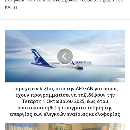
ΚΑΠΗ
Παροχή
ευελιξίας
από
την
AEGEAN
για
όσους
έχουν
προγραμματίσει
να
Παροχή ευελιξίας από την AEGEAN για όσους
ταξιδέψουν
έχουν προγραμματίσει να ταξιδέψουν την
την
Τετάρτη 1 Οκτωβρίου 2025, έως ότου
Τετάρτη
οριστικοποιηθεί η πραγματοποίηση της
1
απεργίας των ελεγκτών εναέριας κυκλοφορίας
Οκτωβρίου
2025,
Ο