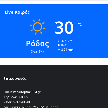
Live Καιρός
30
℃
Ρόδος
30º - 26º
84%
2.24 km/h
Clear Sky
Επικοινωνία
Email:
info@topfm1024.gr
Τηλ:
2241068585
Viber:
6937348348
Διεύθυνση : Λίνδου 212, 85100,Ρόδος