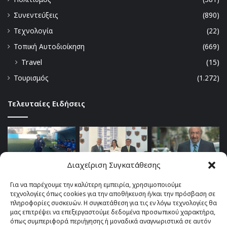
Συνεντεύξεις
(890)
Τεχνολογία
(22)
Τοπική Αυτοδιοίκηση
(669)
Travel
(15)
Τουρισμός
(1.272)
Τελευταίες Ειδήσεις
Διαχείριση Συγκατάθεσης
Για να παρέχουμε την καλύτερη εμπειρία, χρησιμοποιούμε
τεχνολογίες όπως cookies για την αποθήκευση ή/και την πρόσβαση σε
πληροφορίες συσκευών. Η συγκατάθεση για τις εν λόγω τεχνολογίες θα
μας επιτρέψει να επεξεργαστούμε δεδομένα προσωπικού χαρακτήρα,
όπως συμπεριφορά περιήγησης ή μοναδικά αναγνωριστικά σε αυτόν