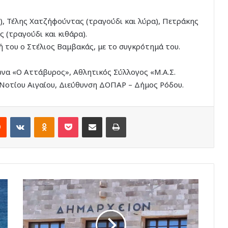
, Τέλης Χατζήφούντας (τραγούδι και λύρα), Πετράκης
 (τραγούδι και κιθάρα).
κή του ο Στέλιος Βαμβακάς, με το συγκρότημά του.
να «Ο Αττάβυρος», Αθλητικός Σύλλογος «Μ.Α.Σ.
τίου Αιγαίου, Διεύθυνση ΔΟΠΑΡ – Δήμος Ρόδου.
rest
Reddit
VKontakte
Odnoklassniki
Pocket
Share via Email
Print
Διαμαρτυρία
–
καταγγελία
των
εργαζομένων