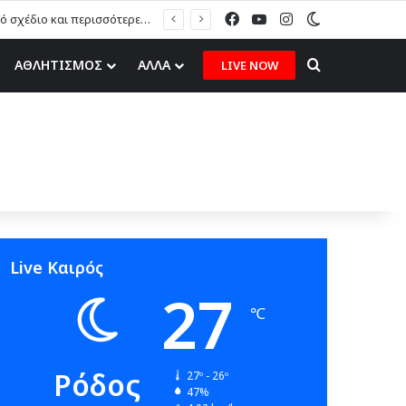
Facebook
YouTube
Instagram
Switch skin
Μ. Πόκκιας στον topfm: «Θα τους υποδεχτούμε με δάφνες και πικροδάφνες» –Η ειρωνική “υποδοχή” στον υβριδικό σταθμό (ηχητικό)
Search for
ΑΘΛΗΤΙΣΜΟΣ
ΑΛΛΑ
LIVE NOW
Live Καιρός
27
℃
Ρόδος
27º - 26º
47%