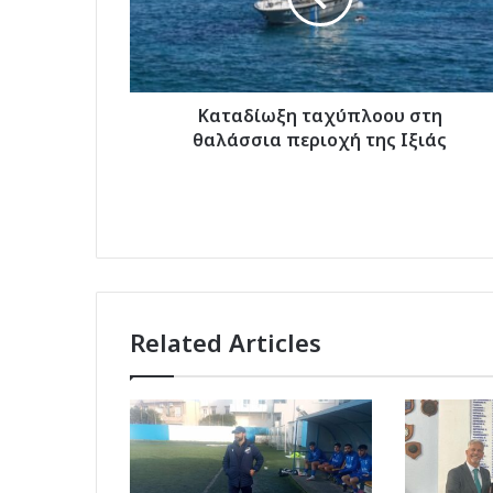
της
Ιξιάς
Kαταδίωξη ταχύπλοου στη
θαλάσσια περιοχή της Ιξιάς
Related Articles