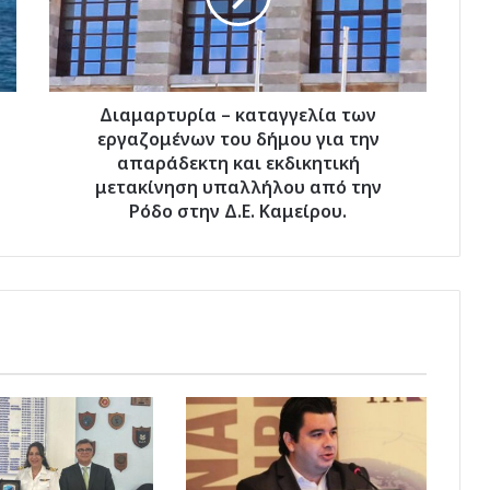
του
δήμου
για
την
απαράδεκτη
Διαμαρτυρία – καταγγελία των
και
εργαζομένων του δήμου για την
εκδικητική
απαράδεκτη και εκδικητική
μετακίνηση
μετακίνηση υπαλλήλου από την
υπαλλήλου
Ρόδο στην Δ.Ε. Καμείρου.
από
την
Ρόδο
στην
Δ.Ε.
Καμείρου.