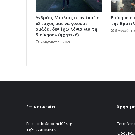
Ανδρέας Μπιλιάς στον topfm:
Επίσημη ε
«Στόχος μας να γίνουμε
της Βραζιλ
ομάδα, δεν έχω λόγια για τη
6 Αυγούστο
διοίκηση» (ηχητικό)
6 Αυγούστου 2026
Επικοινωνία
Χρήσιμο
Email:
info@topfm1024.gr
Ταυτότητ
Τηλ:
2241068585
Όροι και