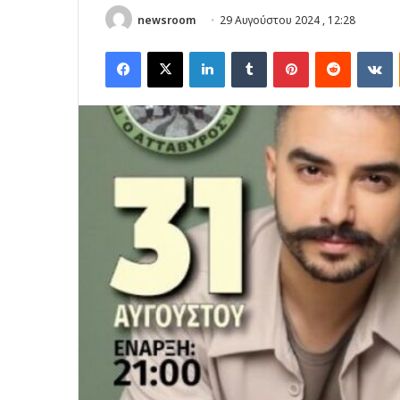
newsroom
29 Αυγούστου 2024 , 12:28
Facebook
X
LinkedIn
Tumblr
Pinterest
Reddit
V