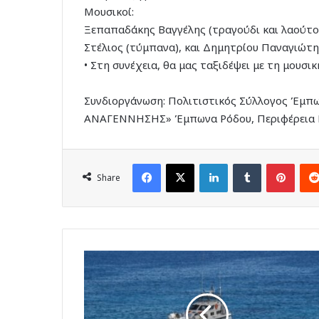
Μουσικοί:
Ξεπαπαδάκης Βαγγέλης (τραγούδι και λαούτο)
Στέλιος (τύμπανα), και Δημητρίου Παναγιώτης
• Στη συνέχεια, θα μας ταξιδέψει με τη μουσι
Συνδιοργάνωση: Πολιτιστικός Σύλλογος Έμπω
ΑΝΑΓΕΝΝΗΣΗΣ» Έμπωνα Ρόδου, Περιφέρεια Νο
Facebook
X
LinkedIn
Tumblr
Pinte
Share
Kαταδίωξη
ταχύπλοου
στη
θαλάσσια
περιοχή