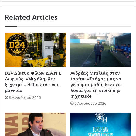
μικρό
νησί
έως
Related Articles
το
πιο
μεγάλο
στο
Νότιο
Αιγαίο
–
Διπλά
στους
D24 Δίκτυο Φίλων Δ.Α.Ν.Σ.
Ανδρέας Μπιλιάς στον
Δωριεύς: «Μιχάλη, δεν
topfm: «Στόχος μας να
εκπαιδευτικούς
ξεχνάμε – Η βία δεν είναι
γίνουμε ομάδα, δεν έχω
και
μαγκιά»
λόγια για τη διοίκηση»
στα
(ηχητικό)
8 Αυγούστου 2026
προβλήματά
6 Αυγούστου 2026
τους"
(ηχητικό)