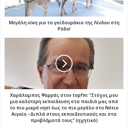
Λίνδου
στη
Ρόδο!
Μεγάλη νίκη για τα γαϊδουράκια της Λίνδου στη
Ρόδο!
Χαράλαμπος
Ψαρράς
στον
topfm:
"Στόχος
μου
μια
καλύτερη
εκπαίδευση
στα
Χαράλαμπος Ψαρράς στον topfm: "Στόχος μου
παιδιά
μια καλύτερη εκπαίδευση στα παιδιά μας από
μας
το πιο μικρό νησί έως το πιο μεγάλο στο Νότιο
από
Αιγαίο –Διπλά στους εκπαιδευτικούς και στα
το
προβλήματά τους" (ηχητικό)
πιο