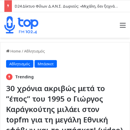
D24 Δίκτυο Φίλων Δ.Α.Ν.Σ. Δωριεύς: «Μιχάλη, δεν ξεχνάμε – Η βία δεν είναι μαγκιά»
M
Home
/
Αθλητισμός
Αθλητισμός
Μπάσκετ
Trending
30 χρόνια ακριβώς μετά το
”έπος” του 1995 ο Γιώργος
Καράγκούτης μιλάει στον
topfm για τη μεγάλη Εθνική