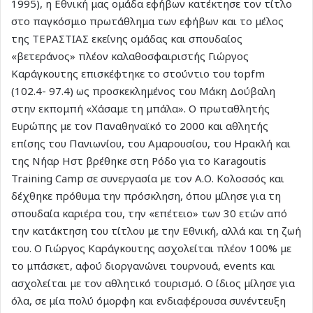
1995), η Εθνική μας ομάδα εφήβων κατέκτησε τον τίτλο
στο παγκόσμιο πρωτάθλημα των εφήβων και το μέλος
της ΤΕΡΑΣΤΙΑΣ εκείνης ομάδας και σπουδαίος
«βετεράνος» πλέον καλαθοσφαιριστής Γιώργος
Καράγκουτης επισκέφτηκε το στούντιο του topfm
(102.4- 97.4) ως προσκεκλημένος του Μάκη Δούβαλη
στην εκπομπή «Χάσαμε τη μπάλα». Ο πρωταθλητής
Ευρώπης με τον Παναθηναϊκό το 2000 και αθλητής
επίσης του Πανιωνίου, του Αμαρουσίου, του Ηρακλή και
της Νήαρ Ηστ βρέθηκε στη Ρόδο για το Karagoutis
Training Camp σε συνεργασία με τον Α.Ο. Κολοσσός και
δέχθηκε πρόθυμα την πρόσκληση, όπου μίλησε για τη
σπουδαία καριέρα του, την «επέτειο» των 30 ετών από
την κατάκτηση του τίτλου με την Εθνική, αλλά και τη ζωή
του. Ο Γιώργος Καράγκουτης ασχολείται πλέον 100% με
το μπάσκετ, αφού διοργανώνει τουρνουά, events και
ασχολείται με τον αθλητικό τουρισμό. Ο ίδιος μίλησε για
όλα, σε μία πολύ όμορφη και ενδιαφέρουσα συνέντευξη