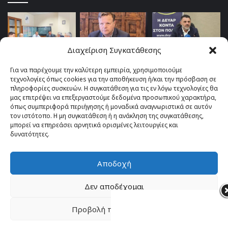
Διαχείριση Συγκατάθεσης
Για να παρέχουμε την καλύτερη εμπειρία, χρησιμοποιούμε
τεχνολογίες όπως cookies για την αποθήκευση ή/και την πρόσβαση σε
πληροφορίες συσκευών. Η συγκατάθεση για τις εν λόγω τεχνολογίες θα
μας επιτρέψει να επεξεργαστούμε δεδομένα προσωπικού χαρακτήρα,
όπως συμπεριφορά περιήγησης ή μοναδικά αναγνωριστικά σε αυτόν
τον ιστότοπο. Η μη συγκατάθεση ή η ανάκληση της συγκατάθεσης,
μπορεί να επηρεάσει αρνητικά ορισμένες λειτουργίες και
δυνατότητες.
Αποδοχή
© Copyright 2026, All Rights Reserved |
TOP fm 102.4
Δεν αποδέχομαι
Facebook
YouTube
Instagram
Προβολή προτιμήσεων