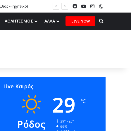
Facebook
YouTube
Instagram
Switch skin
αβιάς» (ηχητικό)
Search for
ΑΘΛΗΤΙΣΜΟΣ
ΑΛΛΑ
LIVE NOW
Live Καιρός
29
℃
Ρόδος
29º - 26º
66%