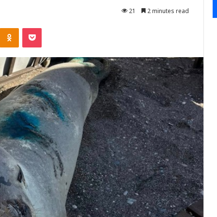
21
2 minutes read
Kontakte
Odnoklassniki
Pocket