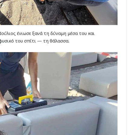
ούλιος ένιωσε ξανά τη δύναμη μέσα του και
φυσικό του σπίτι — τη θάλασσα.