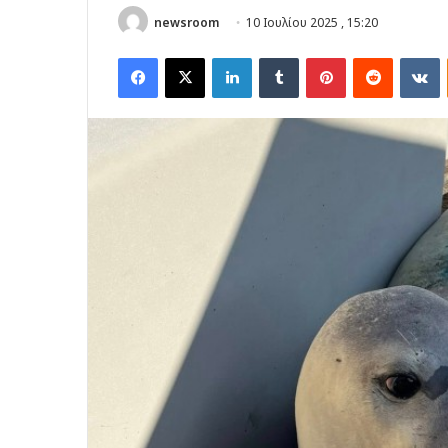
newsroom
10 Ιουλίου 2025 , 15:20
Facebook
X
LinkedIn
Tumblr
Pinterest
Reddit
V