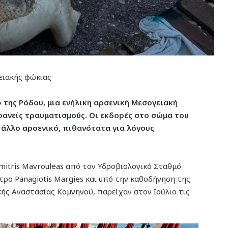
γειακής φώκιας
 της Ρόδου, μια ενήλικη αρσενική Μεσογειακή
μφανείς τραυματισμούς. Οι εκδορές στο σώμα του
άλλο αρσενικό, πιθανότατα για λόγους
imitris Mavrouleas από τον Υδροβιολογικό Σταθμό
τρο Panagiotis Margies και υπό την καθοδήγηση της
ής Αναστασίας Κομνηνού, παρείχαν στον Ιούλιο τις