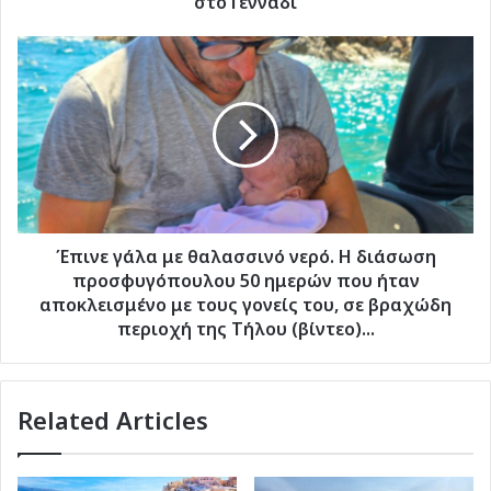
στο Γεννάδι
Έπινε
γάλα
με
θαλασσινό
νερό.
Η
διάσωση
προσφυγόπουλου
50
ημερών
Έπινε γάλα με θαλασσινό νερό. Η διάσωση
που
προσφυγόπουλου 50 ημερών που ήταν
ήταν
αποκλεισμένο με τους γονείς του, σε βραχώδη
αποκλεισμένο
περιοχή της Τήλου (βίντεο)...
με
τους
γονείς
Related Articles
του,
σε
βραχώδη
περιοχή