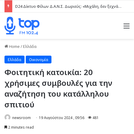
D24 Δίκτυο Φίλων Δ.Α.Ν.Σ. Δωριεύς: «Μιχάλη, δεν ξεχνάμε – Η βία δεν είναι μαγκιά»
M
Home
/
Ελλάδα
Ελλάδα
Οικονομία
Φοιτητική κατοικία: 20
χρήσιμες συμβουλές για την
αναζήτηση του κατάλληλου
σπιτιού
newsroom
19 Αυγούστου 2024 , 09:56
481
2 minutes read