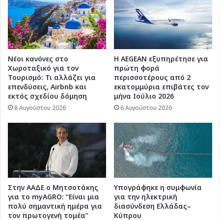
της
Τήλου
(βίντεο)...
Νέοι κανόνες στο
Η AEGEAN εξυπηρέτησε για
Χωροταξικό για τον
πρώτη φορά
Τουρισμό: Τι αλλάζει για
περισσοτέρους από 2
επενδύσεις, Airbnb και
εκατομμύρια επιβάτες τον
εκτός σχεδίου δόμηση
μήνα Ιούλιο 2026
8 Αυγούστου 2026
6 Αυγούστου 2026
Στην ΑΑΔΕ ο Μητσοτάκης
Υπογράφηκε η συμφωνία
για το myAGRO: “Είναι μια
για την ηλεκτρική
πολύ σημαντική ημέρα για
διασύνδεση Ελλάδας–
τον πρωτογενή τομέα”
Κύπρου