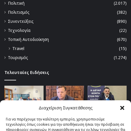
Πολιτική
(2.017)
Πολιτισμός
(382)
Συνεντεύξεις
(890)
Τεχνολογία
(22)
Τοπική Αυτοδιοίκηση
(670)
Travel
(15)
Τουρισμός
(1.274)
Τελευταίες Ειδήσεις
Διαχείριση Συγκατάθεσης
Για να παρέχουμε την καλύτερη εμπειρία, χρησιμοποιούμε
τεχνολογίες όπως cookies για την αποθήκευση ή/και την πρόσβαση σε
πληροφορίες συσκευών. Η συγκατάθεση για τις εν λόγω τεχνολογίες θα