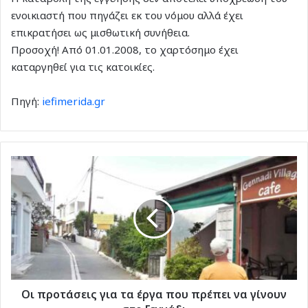
ενοικιαστή που πηγάζει εκ του νόμου αλλά έχει
επικρατήσει ως μισθωτική συνήθεια.
Προσοχή! Από 01.01.2008, το χαρτόσημο έχει
καταργηθεί για τις κατοικίες.
Πηγή:
iefimerida.gr
Οι
προτάσεις
για
τα
έργα
που
πρέπει
να
γίνουν
στο
Οι προτάσεις για τα έργα που πρέπει να γίνουν
Γεννάδι