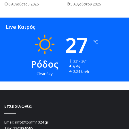
6 Αυγούστου 2026
5 Αυγούστου 2026
Live Καιρός
27
℃
Ρόδος
32º - 26º
67%
2.24 km/h
Clear Sky
Επικοινωνία
Email:
info@topfm1024.gr
Τηλ:
2241068585