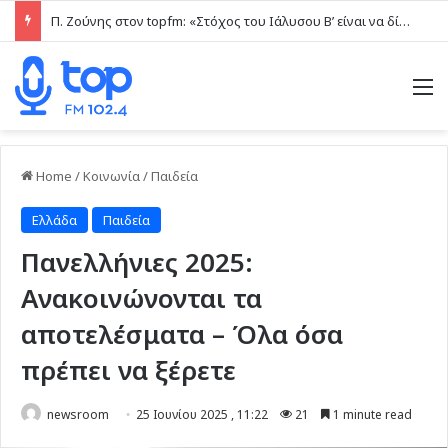
Π. Ζούνης στον topfm: «Στόχος του Ιάλυσου Β’ είναι να δίνει παιχνίδια και πραγματικές ευκαιρίες στα νέα παιδιά» (ηχητικό)
M
Home
/
Κοινωνία
/
Παιδεία
Ελλάδα
Παιδεία
Πανελλήνιες 2025:
Ανακοινώνονται τα
αποτελέσματα – Όλα όσα
πρέπει να ξέρετε
newsroom
25 Ιουνίου 2025 , 11:22
21
1 minute read