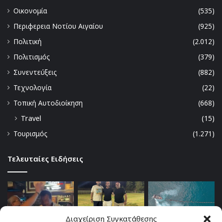
Οικονομία
(535)
Περιφερεια Νοτίου Αιγαίου
(925)
Πολιτική
(2.012)
Πολιτισμός
(379)
Συνεντεύξεις
(882)
Τεχνολογία
(22)
Τοπική Αυτοδιοίκηση
(668)
Travel
(15)
Τουρισμός
(1.271)
Τελευταίες Ειδήσεις
Διαχείριση Συγκατάθεσης