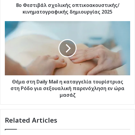
8ο Φεστιβάλ σχολικής οπτικοακουστικής/
κινηματογραφικής δημιουργίας 2025
Θέμα
στη
Daily
Mail
η
καταγγελία
τουρίστριας
στη
Ρόδο
για
Θέμα στη Daily Mail η καταγγελία τουρίστριας
σεξουαλική
στη Ρόδο για σεξουαλική παρενόχληση εν ώρα
παρενόχληση
μασάζ
εν
ώρα
μασάζ
Related Articles