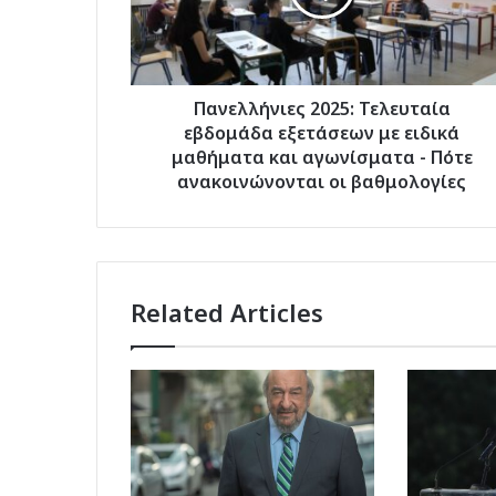
με
ειδικά
μαθήματα
και
αγωνίσματα
Πανελλήνιες 2025: Τελευταία
-
εβδομάδα εξετάσεων με ειδικά
Πότε
μαθήματα και αγωνίσματα - Πότε
ανακοινώνονται
ανακοινώνονται οι βαθμολογίες
οι
βαθμολογίες
Related Articles