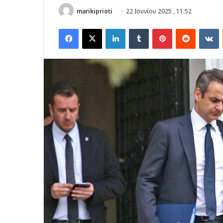
marikiprioti
22 Ιουνίου 2025 , 11:52
Facebook
X
LinkedIn
Tumblr
Pinterest
Reddit
V