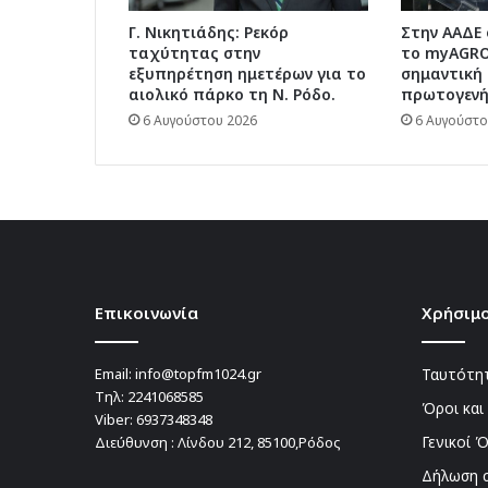
Γ. Νικητιάδης: Ρεκόρ
Στην ΑΑΔΕ
ταχύτητας στην
το myAGRO:
εξυπηρέτηση ημετέρων για το
σημαντική 
αιολικό πάρκο τη Ν. Ρόδο.
πρωτογενή
6 Αυγούστου 2026
6 Αυγούστο
Επικοινωνία
Χρήσιμο
Email:
info@topfm1024.gr
Ταυτότητ
Τηλ:
2241068585
Όροι και
Viber:
6937348348
Γενικοί 
Διεύθυνση : Λίνδου 212, 85100,Ρόδος
Δήλωση 