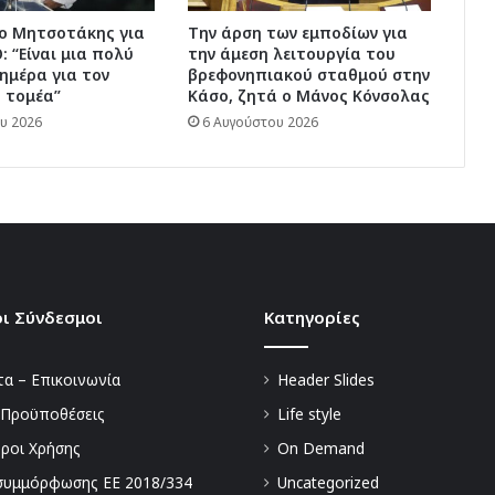
 ο Μητσοτάκης για
Την άρση των εμποδίων για
 “Είναι μια πολύ
την άμεση λειτουργία του
ημέρα για τον
βρεφονηπιακού σταθμού στην
 τομέα”
Κάσο, ζητά ο Μάνος Κόνσολας
υ 2026
6 Αυγούστου 2026
ι Σύνδεσμοι
Kατηγορίες
α – Επικοινωνία
Header Slides
 Προϋποθέσεις
Life style
Όροι Χρήσης
On Demand
συμμόρφωσης ΕΕ 2018/334
Uncategorized