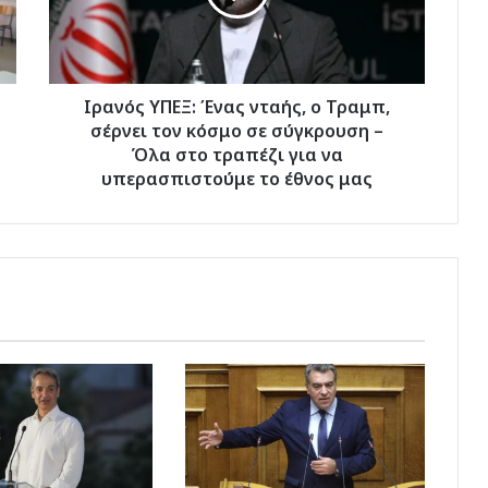
Τραμπ,
σέρνει
τον
κόσμο
σε
Ιρανός ΥΠΕΞ: Ένας νταής, ο Τραμπ,
σύγκρουση
σέρνει τον κόσμο σε σύγκρουση –
–
Όλα στο τραπέζι για να
Όλα
υπερασπιστούμε το έθνος μας
στο
τραπέζι
για
να
υπερασπιστούμε
το
έθνος
μας