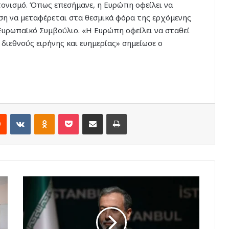
τονισμό. Όπως επεσήμανε, η Ευρώπη οφείλει να
ηση να μεταφέρεται στα θεσμικά φόρα της ερχόμενης
Ευρωπαϊκό Συμβούλιο. «Η Ευρώπη οφείλει να σταθεί
διεθνούς ειρήνης και ευημερίας» σημείωσε ο
rest
Reddit
VKontakte
Odnoklassniki
Pocket
Share via Email
Print
Ιρανός
ΥΠΕΞ:
Ένας
νταής,
ο