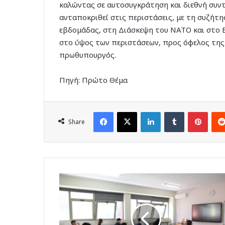
καλώντας σε αυτοσυγκράτηση και διεθνή συν
ανταποκριθεί στις περιστάσεις, με τη συζήτ
εβδομάδας, στη Διάσκεψη του ΝΑΤΟ και στο 
στο ύψος των περιστάσεων, προς όφελος της 
πρωθυπουργός.
Πηγή: Πρώτο Θέμα
Facebook
X
LinkedIn
Tumblr
Pinte
Share
Πανελλήνιες
2025:
Τελευταία
εβδομάδα
εξετάσεων