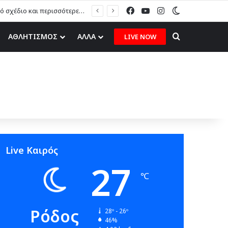
Facebook
YouTube
Instagram
Switch skin
Μ. Πόκκιας στον topfm: «Θα τους υποδεχτούμε με δάφνες και πικροδάφνες» –Η ειρωνική “υποδοχή” στον υβριδικό σταθμό (ηχητικό)
Search for
ΑΘΛΗΤΙΣΜΟΣ
ΑΛΛΑ
LIVE NOW
Live Καιρός
27
℃
Ρόδος
28º - 26º
46%