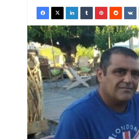
Facebook
X
LinkedIn
Tumblr
Pinterest
Reddit
V