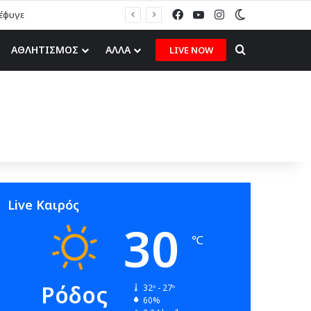
Facebook
YouTube
Instagram
Switch skin
Search for
ΑΘΛΗΤΙΣΜΟΣ
ΑΛΛΑ
LIVE NOW
Live Καιρός
30
℃
Ρόδος
32º - 27º
60%