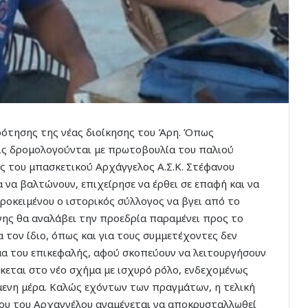
κρότησης της νέας διοίκησης του Άρη. Όπως
ξεις δρομολογούνται με πρωτοβουλία του παλιού
ς του μπασκετικού Αρχάγγελος Α.Σ.Κ. Στέφανου
να βαλτώνουν, επιχείρησε να έρθει σε επαφή και να
ροκειμένου ο ιστορικός σύλλογος να βγει από το
νης θα αναλάβει την προεδρία παραμένει προς το
α τον ίδιο, όπως και για τους συμμετέχοντες δεν
ημα του επικεφαλής, αφού σκοπεύουν να λειτουργήσουν
σκεται στο νέο σχήμα με ισχυρό ρόλο, ενδεχομένως
μενη μέρα. Καλώς εχόντων των πραγμάτων, η τελική
όγου του Αρχαγγέλου αναμένεται να αποκρυσταλλωθεί