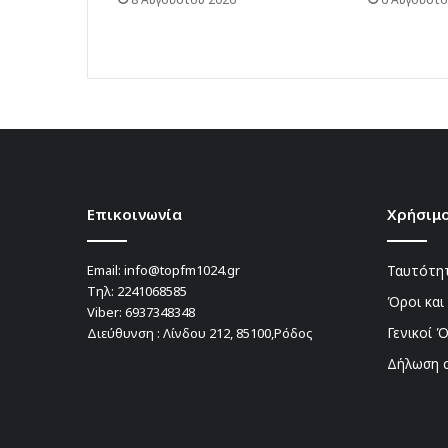
Επικοινωνία
Χρήσιμο
Email:
info@topfm1024.gr
Ταυτότητ
Τηλ:
2241068585
Όροι και
Viber:
6937348348
Γενικοί 
Διεύθυνση : Λίνδου 212, 85100,Ρόδος
Δήλωση 