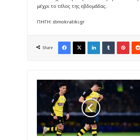
μέχρι το τέλος της εβδομάδας.
ΠΗΓΗ: dimokratiki.gr
Facebook
X
LinkedIn
Tumblr
Pinte
Share
Κλήρωση
Conference
League-
ΑΕΚ:
Με
Λέφσκι
Σόφιας
ή
Μπερ