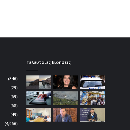
Τελευταίες Ειδήσεις
(846)
(29)
(69)
(68)
(49)
(4,966)