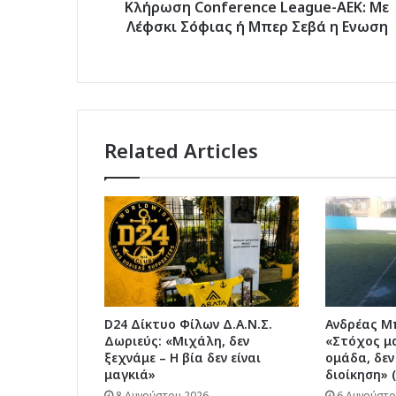
Σεβά
Κλήρωση Conference League-ΑΕΚ: Με
η
Λέφσκι Σόφιας ή Μπερ Σεβά η Ενωση
Ενωση
Related Articles
D24 Δίκτυο Φίλων Δ.Α.Ν.Σ.
Ανδρέας Μπ
Δωριεύς: «Μιχάλη, δεν
«Στόχος μα
ξεχνάμε – Η βία δεν είναι
ομάδα, δεν
μαγκιά»
διοίκηση» 
8 Αυγούστου 2026
6 Αυγούστο