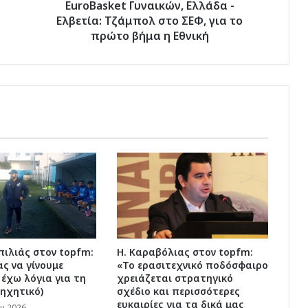
το
EuroBasket Γυναικών, Ελλάδα -
πρώτο
Ελβετία: Τζάμπολ στο ΣΕΦ, για το
βήμα
πρώτο βήμα η Εθνική
η
Εθνική
ιλιάς στον topfm:
Η. Καραβόλιας στον topfm:
ς να γίνουμε
«Το ερασιτεχνικό ποδόσφαιρο
 έχω λόγια για τη
χρειάζεται στρατηγικό
(ηχητικό)
σχέδιο και περισσότερες
ευκαιρίες για τα δικά μας
υ 2026