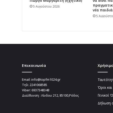
Γιώργο Μαργαρίτη (ηχητικό)
να δίνει πα
πραγματικέ
5 Αυγούστου 2026
νέα παιδιά
5 Αυγούστο
Επικοινωνία
Χρήσιμο
Email:
info@topfm1024.gr
Ταυτότητ
Τηλ:
2241068585
Όροι και
Viber:
6937348348
Γενικοί 
Διεύθυνση : Λίνδου 212, 85100,Ρόδος
Δήλωση 