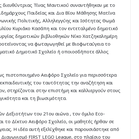
ης διευθύντριας Τίνας Μαντικού συναντήθηκαν με το
ιδημάρχους Παιδείας και Δια Βίου Μάθησης Ματίνα
ινωνικής Πολιτικής, Αλληλεγγύης και Ισότητας Θωμά
υλίου Κυριάκο Κασάπη και τον εντεταλμένο δημοτικό
υργίας δημοτικών βιβλιοθηκών Νίκο Χατζηκαλημέρη
προτείνοντας να φωταγωγηθεί με Βιοφωταύγεια το
αματικό Δημοτικό Σχολείο ή οποιοσδήποτε άλλος
ως πιστοποιημένο Αειφόρο Σχολείο για περισσότερα
ς εκπαιδευτικής του ταυτότητας την αναζήτηση και
ν, στηρίζονται στην επιστήμη και καλλιεργούν στους
γικότητα και τη βιωσιμότητα.
ν Δεξιοτήτων του 21ου αιώνα , τον όμιλο Eco-
αι το Δίκτυο Αειφόρο Σχολείο, οι μαθητές ήρθαν σε
ειας. Η ιδέα αυτή εξελίχθηκε και παρουσιάστηκε από
ό Διαγωνισμό FIRST LEGO League, στο πλαίσιο του