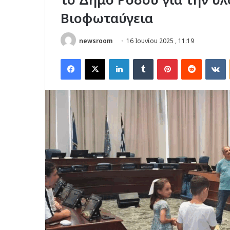
Βιοφωταύγεια
newsroom
16 Ιουνίου 2025 , 11:19
Facebook
X
LinkedIn
Tumblr
Pinterest
Reddit
V