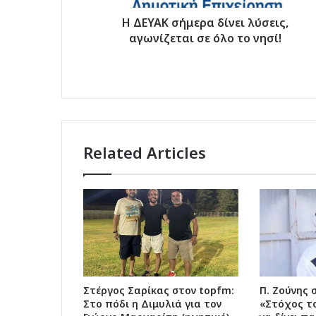
το
νησί!
Η ΔΕΥΑΚ σήμερα δίνει λύσεις,
αγωνίζεται σε όλο το νησί!
Related Articles
Στέργος Σαρίκας στον topfm:
Π. Ζούνης 
Στο πόδι η Διμυλιά για τον
«Στόχος το