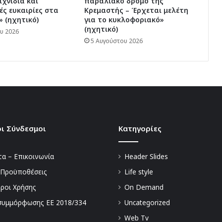
ιχνίδια και
παραλιακό δρόμο της
ς ευκαιρίες στα
Κρεμαστής – Έρχεται μελέτη
» (ηχητικό)
για το κυκλοφοριακό»
(ηχητικό)
υ 2026
5 Αυγούστου 2026
ι Σύνδεσμοι
Kατηγορίες
α – Επικοινωνία
Header Slides
 Προϋποθέσεις
Life style
Όροι Χρήσης
On Demand
συμμόρφωσης ΕΕ 2018/334
Uncategorized
Web Tv