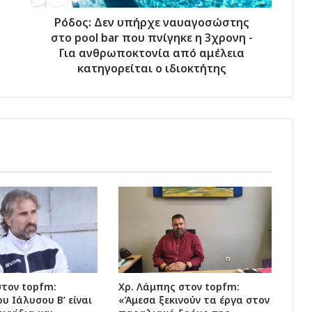
πνίγηκε
η
Ρόδος: Δεν υπήρχε ναυαγοσώστης
3χρονη
στο pool bar που πνίγηκε η 3χρονη -
-
Για ανθρωποκτονία από αμέλεια
Για
κατηγορείται ο ιδιοκτήτης
ανθρωποκτονία
από
αμέλεια
κατηγορείται
ο
ιδιοκτήτης
στον topfm:
Χρ. Λάμπης στον topfm:
υ Ιάλυσου Β’ είναι
«Άμεσα ξεκινούν τα έργα στον