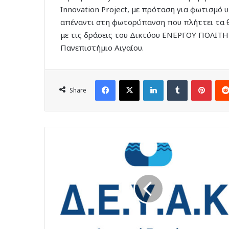
Innovation Project, με πρόταση για φωτισμ
απέναντι στη φωτορύπανση που πλήττει τα 
με τις δράσεις του Δικτύου ΕΝΕΡΓΟΥ ΠΟΛΙΤΗ 
Πανεπιστήμιο Αιγαίου.
Facebook
X
LinkedIn
Tumblr
Pinte
Share
Η
ΔΕΥΑΚ
σήμερα
δίνει
λύσεις,
αγωνίζεται
σε
όλο