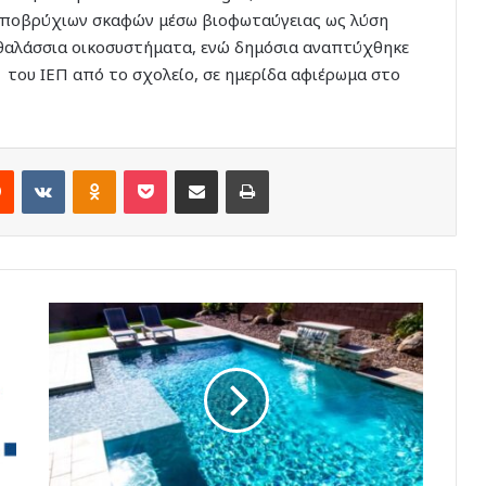
ό υποβρύχιων σκαφών μέσω βιοφωταύγειας ως λύση
θαλάσσια οικοσυστήματα, ενώ δημόσια αναπτύχθηκε
του ΙΕΠ από το σχολείο, σε ημερίδα αφιέρωμα στο
rest
Reddit
VKontakte
Odnoklassniki
Pocket
Share via Email
Print
Ρόδος:
Δεν
υπήρχε
ναυαγοσώστης
στο
pool
bar
που