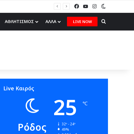
Facebook
YouTube
Instagram
Switch skin
Search for
ΑΘΛΗΤΙΣΜΟΣ
ΑΛΛΑ
LIVE NOW
Live Καιρός
25
℃
Ρόδος
32º - 24º
49%