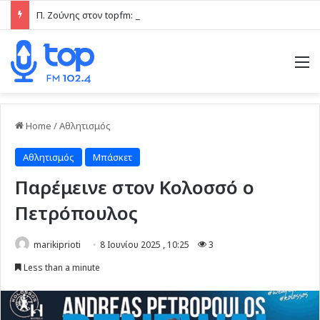
Π. Ζούνης στον topfm: «Στόχος του Ιάλυσου Β’ είναι να δίνει παιχνίδια και πραγματικές ευκαιρίες στα νέα παιδιά» (ηχητικό)
M
Home
/
Αθλητισμός
Αθλητισμός
Μπάσκετ
Παρέμεινε στον Κολοσσό ο
Πετρόπουλος
marikiprioti
8 Ιουνίου 2025 , 10:25
3
Less than a minute