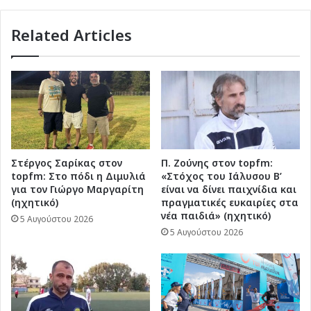
το
δεύτερο
Related Articles
Grand
Slam
στην
καριέρα
της!
Στέργος Σαρίκας στον
Π. Ζούνης στον topfm:
topfm: Στο πόδι η Διμυλιά
«Στόχος του Ιάλυσου Β’
για τον Γιώργο Μαργαρίτη
είναι να δίνει παιχνίδια και
(ηχητικό)
πραγματικές ευκαιρίες στα
νέα παιδιά» (ηχητικό)
5 Αυγούστου 2026
5 Αυγούστου 2026