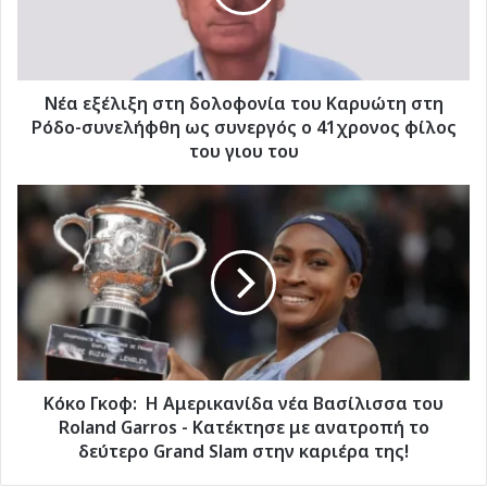
Καρυώτη
στη
Ρόδο-
συνελήφθη
ως
Νέα εξέλιξη στη δολοφονία του Καρυώτη στη
συνεργός
Ρόδο-συνελήφθη ως συνεργός ο 41χρονος φίλος
ο
του γιου του
41χρονος
φίλος
Κόκο
του
Γκοφ:
γιου
Η
του
Αμερικανίδα
νέα
Βασίλισσα
του
Roland
Garros
-
Κόκο Γκοφ: Η Αμερικανίδα νέα Βασίλισσα του
Kατέκτησε
Roland Garros - Kατέκτησε με ανατροπή το
με
δεύτερο Grand Slam στην καριέρα της!
ανατροπή