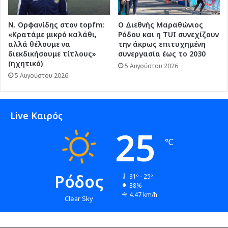
Ν. Ορφανίδης στον topfm:
Ο Διεθνής Μαραθώνιος
«Κρατάμε μικρό καλάθι,
Ρόδου και η TUI συνεχίζουν
αλλά θέλουμε να
την άκρως επιτυχημένη
διεκδικήσουμε τίτλους»
συνεργασία έως το 2030
(ηχητικό)
5 Αυγούστου 2026
5 Αυγούστου 2026
Live Καιρός
25
℃
Ρόδος
31º - 25º
38%
4.47 km/h
Clear Sky