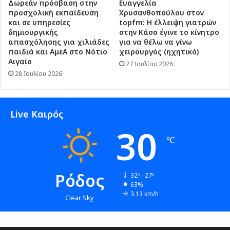
Δωρεάν πρόσβαση στην
Ευαγγελία
προσχολική εκπαίδευση
Χρυσανθοπούλου στον
και σε υπηρεσίες
topfm: Η έλλειψη γιατρών
δημιουργικής
στην Κάσο έγινε το κίνητρο
απασχόλησης για χιλιάδες
για να θέλω να γίνω
παιδιά και ΑμεΑ στο Νότιο
χειρουργός (ηχητικό)
Αιγαίο
27 Ιουλίου 2026
28 Ιουλίου 2026
Live Καιρός
30
℃
Ρόδος
32º - 27º
63%
3.13 km/h
Clear Sky