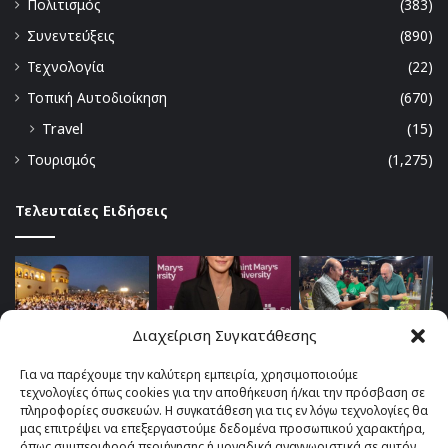
Πολιτισμός
(383)
Συνεντεύξεις
(890)
Τεχνολογία
(22)
Τοπική Αυτοδιοίκηση
(670)
Travel
(15)
Τουρισμός
(1,275)
Τελευταίες Ειδήσεις
Διαχείριση Συγκατάθεσης
Για να παρέχουμε την καλύτερη εμπειρία, χρησιμοποιούμε
τεχνολογίες όπως cookies για την αποθήκευση ή/και την πρόσβαση σε
πληροφορίες συσκευών. Η συγκατάθεση για τις εν λόγω τεχνολογίες θα
μας επιτρέψει να επεξεργαστούμε δεδομένα προσωπικού χαρακτήρα,
όπως συμπεριφορά περιήγησης ή μοναδικά αναγνωριστικά σε αυτόν