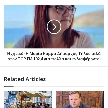
κυβέρνηση"
Ηχητικό-
Η
Μαρία
Καμμά
Δήμαρχος
Τήλου
μιλά
στον
TOP
FM
Ηχητικό- Η Μαρία Καμμά Δήμαρχος Τήλου μιλά
102,4
στον TOP FM 102,4 για πολλά και ενδιαφέροντα.
για
πολλά
και
Related Articles
ενδιαφέροντα.