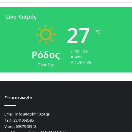
Live Καιρός
27
℃
Ρόδος
32º - 24º
49%
1.79 km/h
Clear Sky
Επικοινωνία
Email:
info@topfm1024.gr
Τηλ:
2241068585
Viber:
6937348348