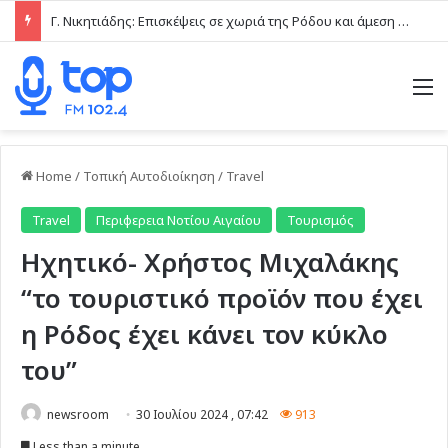
Γ. Νικητιάδης: Επισκέψεις σε χωριά της Ρόδου και άμεση επαφή με τις τοπικές κοινωνίες το τελευταίο δεκαήμερο
M
Home
/
Τοπική Αυτοδιοίκηση
/
Travel
Travel
Περιφερεια Νοτίου Αιγαίου
Τουρισμός
Ηχητικό- Χρήστος Μιχαλάκης
“το τουριστικό προϊόν που έχει
η Ρόδος έχει κάνει τον κύκλο
του”
newsroom
30 Ιουλίου 2024 , 07:42
913
Less than a minute