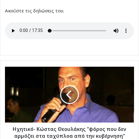
Ακούστε τις δηλώσεις του.
Ηχητικό-
Κώστας
Θεουλάκης
"φόρος
που
δεν
αρμόζει
στα
ταχύπλοα
από
Ηχητικό- Κώστας Θεουλάκης "φόρος που δεν
την
αρμόζει στα ταχύπλοα από την κυβέρνηση"