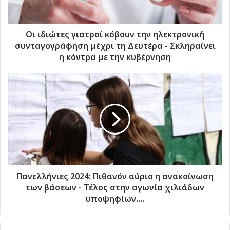
συνταγογράφηση
μέχρι
τη
Δευτέρα
Οι ιδιώτες γιατροί κόβουν την ηλεκτρονική
-
συνταγογράφηση μέχρι τη Δευτέρα - Σκληραίνει
Σκληραίνει
η κόντρα με την κυβέρνηση
η
κόντρα
Πανελλήνιες
με
2024:
την
Πιθανόν
κυβέρνηση
αύριο
η
ανακοίνωση
των
βάσεων
-
Τέλος
Πανελλήνιες 2024: Πιθανόν αύριο η ανακοίνωση
στην
των βάσεων - Τέλος στην αγωνία χιλιάδων
αγωνία
υποψηφίων....
χιλιάδων
υποψηφίων....