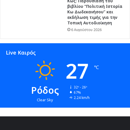
Κως: Παρουσίαση του
βιβλίου “Πολιτική Ιστορία
Κω Δωδεκανήσου” και
εκδήλωση τιμής για την
Τοπική Αυτοδιοίκηση
6 Αυγούστου 2026
Live Καιρός
27
℃
Ρόδος
32º - 26º
67%
2.24 km/h
Clear Sky