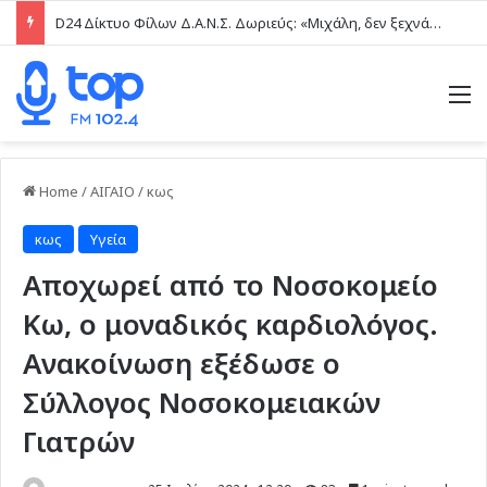
D24 Δίκτυο Φίλων Δ.Α.Ν.Σ. Δωριεύς: «Μιχάλη, δεν ξεχνάμε – Η βία δεν είναι μαγκιά»
M
Home
/
ΑΙΓΑΙΟ
/
κως
κως
Υγεία
Aποχωρεί από το Νοσοκομείο
Κω, ο μοναδικός καρδιολόγος.
Ανακοίνωση εξέδωσε ο
Σύλλογος Νοσοκομειακών
Γιατρών