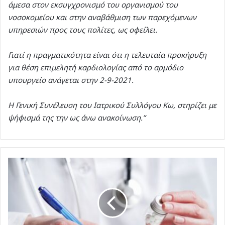
άμεσα στον εκσυγχρονισμό του οργανισμού του
νοσοκομείου και στην αναβάθμιση των παρεχόμενων
υπηρεσιών προς τους πολίτες, ως οφείλει.
Γιατί η πραγματικότητα είναι ότι η τελευταία προκήρυξη
για θέση επιμελητή καρδιολογίας από το αρμόδιο
υπουργείο ανάγεται στην 2-9-2021.
Η Γενική Συνέλευση του Ιατρικού Συλλόγου Κω, στηρίζει με
ψήφισμά της την ως άνω ανακοίνωση.”
Οι
ιδιώτες
γιατροί
κόβουν
την
ηλεκτρονική