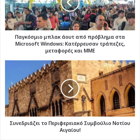
πρόβλημα
στα
Microsoft
Windows:
Κατέρρευσαν
τράπεζες,
Παγκόσμιο μπλακ άουτ από πρόβλημα στα
μεταφορές
Microsoft Windows: Κατέρρευσαν τράπεζες,
και
μεταφορές και ΜΜΕ
ΜΜΕ
Συνεδριάζει
το
Περιφερειακό
Συμβούλιο
Νοτίου
Αιγαίου!
Συνεδριάζει το Περιφερειακό Συμβούλιο Νοτίου
Αιγαίου!