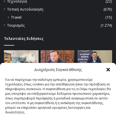
Τεχνολογία
(22)
Τοπική Αυτοδιοίκηση
(670)
Travel
(15)
Τουρισμός
(1.274)
Τελευταίες Ειδήσεις
Διαχείριση Συγκατάθεσης
Για να παρέχουμε την καλύτερη εμπειρία, χρησιμοποιούμε
τεχνολογίες όπως cookies για την αποθήκευση ή/και την πρόσβαση σε
πληροφορίες συσκευών. Η συγκατάθεση για τις εν λόγω τεχνολογίες θα
μας επιτρέψει να επεξεργαστούμε δεδομένα προσωπικού χαρακτήρα,
όπως συμπεριφορά περιήγησης ή μοναδικά αναγνωριστικά σε αυτόν
τον ιστότοπο. Η μη συγκατάθεση ή η ανάκληση της συγκατάθεσης,
μπορεί να επηρεάσει αρνητικά ορισμένες λειτουργίες και
δυνατότητες.