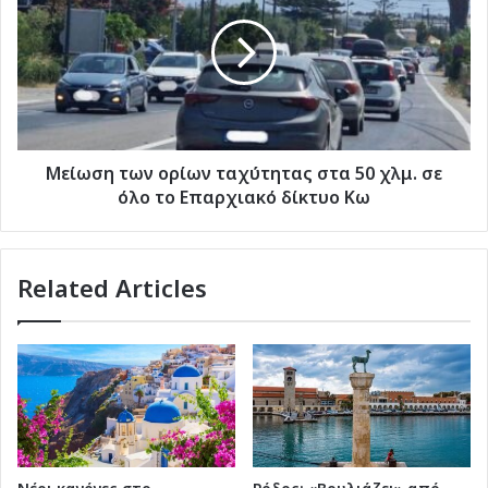
ορίων
ταχύτητας
στα
50
χλμ.
σε
όλο
το
Μείωση των ορίων ταχύτητας στα 50 χλμ. σε
Eπαρχιακό
όλο το Eπαρχιακό δίκτυο Κω
δίκτυο
Κω
Related Articles