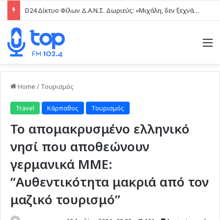
D24 Δίκτυο Φίλων Δ.Α.Ν.Σ. Δωριεύς: «Μιχάλη, δεν ξεχνάμε – Η βία δεν είναι μαγκιά»
M
Home
/
Τουρισμός
Travel
Κάρπαθος
Τουρισμός
Το απομακρυσμένο ελληνικό
νησί που αποθεώνουν
γερμανικά ΜΜΕ:
“Αυθεντικότητα μακριά από τον
μαζικό τουρισμό”