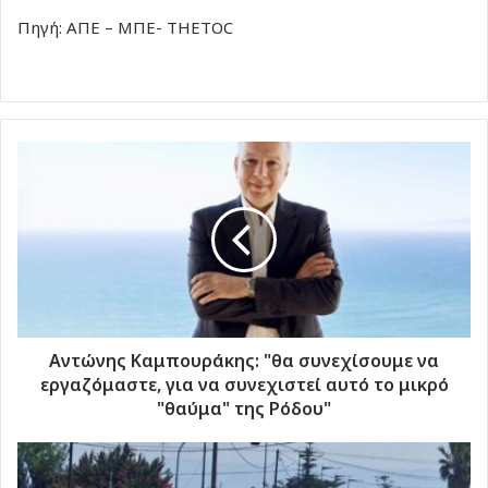
Πηγή: ΑΠΕ – ΜΠΕ- THETOC
Aντώνης
Καμπουράκης:
"θα
συνεχίσουμε
να
εργαζόμαστε,
για
να
συνεχιστεί
αυτό
Aντώνης Καμπουράκης: "θα συνεχίσουμε να
το
εργαζόμαστε, για να συνεχιστεί αυτό το μικρό
μικρό
"θαύμα" της Ρόδου"
"θαύμα"
της
Μείωση
Ρόδου"
των