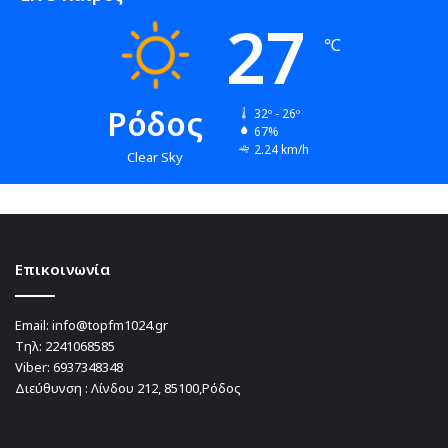
27
℃
Ρόδος
32º - 26º
67%
2.24 km/h
Clear Sky
Επικοινωνία
Email:
info@topfm1024.gr
Τηλ:
2241068585
Viber:
6937348348
Διεύθυνση : Λίνδου 212, 85100,Ρόδος