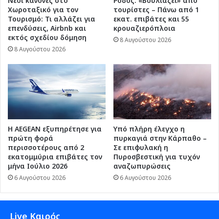
Νέοι κανόνες στο
Ρόδος: «Βουλιάζει» από
Χωροταξικό για τον
τουρίστες – Πάνω από 1
Τουρισμό: Τι αλλάζει για
εκατ. επιβάτες και 55
επενδύσεις, Airbnb και
κρουαζιερόπλοια
εκτός σχεδίου δόμηση
8 Αυγούστου 2026
8 Αυγούστου 2026
Η AEGEAN εξυπηρέτησε για
Υπό πλήρη έλεγχο η
πρώτη φορά
πυρκαγιά στην Κάρπαθο –
περισσοτέρους από 2
Σε επιφυλακή η
εκατομμύρια επιβάτες τον
Πυροσβεστική για τυχόν
μήνα Ιούλιο 2026
αναζωπυρώσεις
6 Αυγούστου 2026
6 Αυγούστου 2026
Live Καιρός