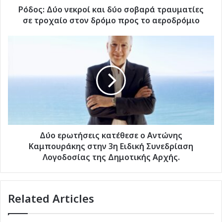
στον
Ρόδος: Δύο νεκροί και δύο σοβαρά τραυματίες
δρόμο
σε τροχαίο στον δρόμο προς το αεροδρόμιο
προς
το
Δύο
αεροδρόμιο
ερωτήσεις
κατέθεσε
ο
Αντώνης
Καμπουράκης
στην
3η
Ειδική
Συνεδρίαση
Δύο ερωτήσεις κατέθεσε ο Αντώνης
Λογοδοσίας
Καμπουράκης στην 3η Ειδική Συνεδρίαση
της
Λογοδοσίας της Δημοτικής Αρχής.
Δημοτικής
Αρχής.
Related Articles