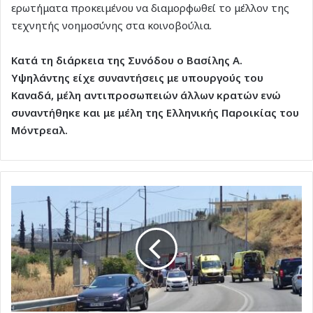
ερωτήματα προκειμένου να διαμορφωθεί το μέλλον της
τεχνητής νοημοσύνης στα κοινοβούλια.
Κατά τη διάρκεια της Συνόδου ο Βασίλης Α.
Υψηλάντης είχε συναντήσεις με υπουργούς του
Καναδά, μέλη αντιπροσωπειών άλλων κρατών ενώ
συναντήθηκε και με μέλη της Ελληνικής Παροικίας του
Μόντρεαλ.
Ρόδος:
Δύο
νεκροί
και
δύο
σοβαρά
τραυματίες
σε
τροχαίο