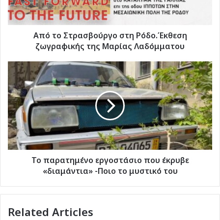
της
Μαρίας
Λαδόμματου
Από το Στρασβούργο στη Ρόδο.Έκθεση
ζωγραφικής της Μαρίας Λαδόμματου
Το
παρατημένο
εργοστάσιο
που
έκρυβε
«διαμάντια»
-Ποιο
το
μυστικό
του
Το παρατημένο εργοστάσιο που έκρυβε
«διαμάντια» -Ποιο το μυστικό του
Related Articles