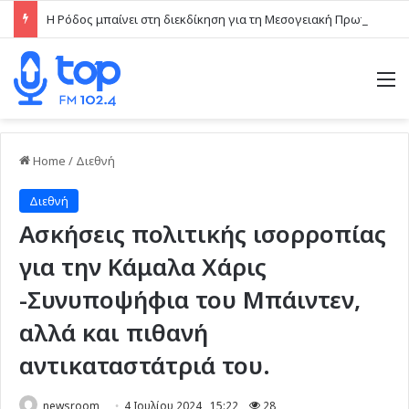
Η Ρόδος μπαίνει στη διεκδίκηση για τη Μεσογειακή Πρωτεύουσα Πολιτισμού και Διαλόγου 2028
M
Home
/
Διεθνή
Διεθνή
Ασκήσεις πολιτικής ισορροπίας
για την Κάμαλα Χάρις
-Συνυποψήφια του Μπάιντεν,
αλλά και πιθανή
αντικαταστάτριά του.
newsroom
4 Ιουλίου 2024 , 15:22
28