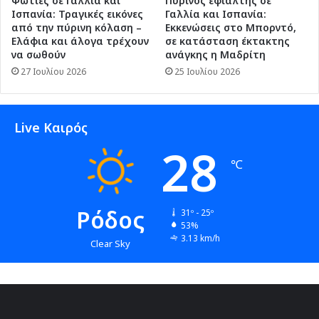
Φωτιές σε Γαλλία και
Πύρινος εφιάλτης σε
Ισπανία: Τραγικές εικόνες
Γαλλία και Ισπανία:
από την πύρινη κόλαση –
Εκκενώσεις στο Μπορντό,
Ελάφια και άλογα τρέχουν
σε κατάσταση έκτακτης
να σωθούν
ανάγκης η Μαδρίτη
27 Ιουλίου 2026
25 Ιουλίου 2026
Live Καιρός
28
℃
Ρόδος
31º - 25º
53%
3.13 km/h
Clear Sky