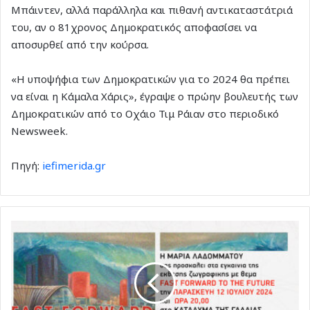
Μπάιντεν, αλλά παράλληλα και πιθανή αντικαταστάτριά
του, αν ο 81χρονος Δημοκρατικός αποφασίσει να
αποσυρθεί από την κούρσα.
«Η υποψήφια των Δημοκρατικών για το 2024 θα πρέπει
να είναι η Κάμαλα Χάρις», έγραψε ο πρώην βουλευτής των
Δημοκρατικών από το Οχάιο Τιμ Ράιαν στο περιοδικό
Newsweek.
Πηγή:
iefimerida.gr
Από
το
Στρασβούργο
στη
Ρόδο.Έκθεση
ζωγραφικής