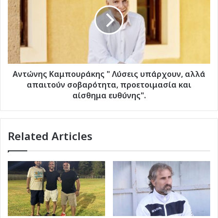
"
Λύσεις
υπάρχουν,
αλλά
απαιτούν
σοβαρότητα,
προετοιμασία
και
Aντώνης Καμπουράκης " Λύσεις υπάρχουν, αλλά
αίσθημα
απαιτούν σοβαρότητα, προετοιμασία και
ευθύνης".
αίσθημα ευθύνης".
Related Articles