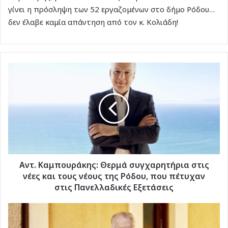
γίνει η πρόσληψη των 52 εργαζομένων στο δήμο Ρόδου…
δεν έλαβε καμία απάντηση από τον κ. Κολιάδη!
Αντ.
Καμπουράκης:
Θερμά
συγχαρητήρια
στις
νέες
και
τους
νέους
της
Αντ. Καμπουράκης: Θερμά συγχαρητήρια στις
Ρόδου,
νέες και τους νέους της Ρόδου, που πέτυχαν
που
στις Πανελλαδικές Εξετάσεις
πέτυχαν
στις
Aντώνης
Πανελλαδικές
Καμπουράκης
Εξετάσεις