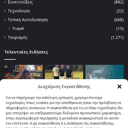
Συνεντεύξεις
(882)
Τεχνολογία
(22)
Τοπική Αυτοδιοίκηση
(668)
Travel
(15)
Τουρισμός
(1.271)
Τελευταίες Ειδήσεις
Διαχείριση Συγκατάθεσης
Για να παρέχουμε την καλύτερη εμπειρία, χρησιμοποιούμε
τεχνολογίες όπως cookies για την αποθήκευση ή/και την πρόσβαση σε
πληροφορίες συσκευών. Η συγκατάθεση για τις εν λόγω τεχνολογίες θα
μας επιτρέψει να επεξεργαστούμε δεδομένα προσωπικού χαρακτήρα,
όπως συμπεριφορά περιήγησης ή μοναδικά αναγνωριστικά σε αυτόν
τον ιστότοπο. Η μη συγκατάθεση ή η ανάκληση της συγκατάθεσης,