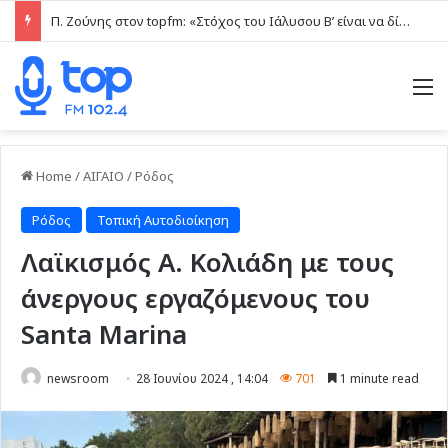
Π. Ζούνης στον topfm: «Στόχος του Ιάλυσου Β’ είναι να δίνει παιχνίδια και πραγματικές ευκαιρίες στα νέα παιδιά» (ηχητικό)
M
Home
/
ΑΙΓΑΙΟ
/
Ρόδος
Ρόδος
Τοπική Αυτοδιοίκηση
Λαϊκισμός Α. Κολιάδη με τους
άνεργους εργαζόμενους του
Santa Marina
newsroom
28 Ιουνίου 2024 , 14:04
701
1 minute read