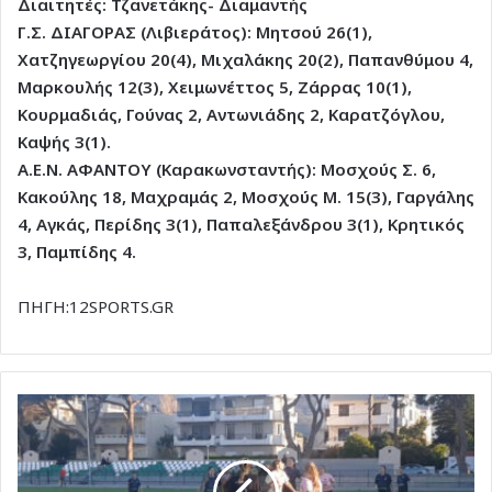
Διαιτητές: Τζανετάκης- Διαμαντής
Γ.Σ. ΔΙΑΓΟΡΑΣ (Λιβιεράτος): Μητσού 26(1),
Χατζηγεωργίου 20(4), Μιχαλάκης 20(2), Παπανθύμου 4,
Μαρκουλής 12(3), Χειμωνέττος 5, Ζάρρας 10(1),
Κουρμαδιάς, Γούνας 2, Αντωνιάδης 2, Καρατζόγλου,
Καψής 3(1).
Α.Ε.Ν. ΑΦΑΝΤΟΥ (Καρακωνσταντής): Μοσχούς Σ. 6,
Κακούλης 18, Μαχραμάς 2, Μοσχούς Μ. 15(3), Γαργάλης
4, Αγκάς, Περίδης 3(1), Παπαλεξάνδρου 3(1), Κρητικός
3, Παμπίδης 4.
ΠΗΓΗ:12SPORTS.GR
Ισοπαλία
για
τον
Σταυρό,