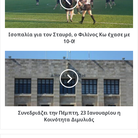
ο
Φιλίνος
Κω
έχασε
με
10-
Ισοπαλία για τον Σταυρό, ο Φιλίνος Κω έχασε με
0!
10-0!
Συνεδριάζει
την
Πέμπτη,
23
Ιανουαρίου
η
Κοινότητα
Διμυλιάς
Συνεδριάζει την Πέμπτη, 23 Ιανουαρίου η
Κοινότητα Διμυλιάς