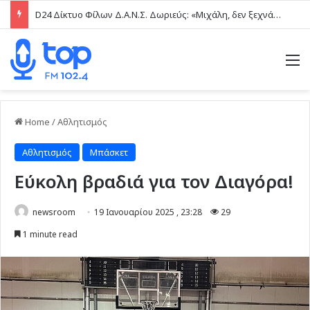
D24 Δίκτυο Φίλων Δ.Α.Ν.Σ. Δωριεύς: «Μιχάλη, δεν ξεχνάμε – Η βία δεν είναι μαγκιά»
M
Home
/
Αθλητισμός
Αθλητισμός
Μπάσκετ
Εύκολη βραδιά για τον Διαγόρα!
newsroom
19 Ιανουαρίου 2025 , 23:28
29
1 minute read