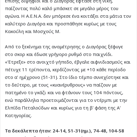
επίσης διψήφιοι και ο Διαγόρας έφτασε στη νίκη,
παίζοντας πολύ καλό μπάσκετ σε μεγάλο μέρος του
αγώνα. Η Α.Ε.Ν.Α. δεν μπόρεσε ένα κοιτάξει στα μάτια τον
καλύτερο Διαγόρα και προσπάθησε κυρίως με τους
Κακούλη και Μοσχούς Μ.
Από το ξεκίνημα της αναμέτρησης ο Διαγόρας ξέφυγε
στο σκορ και έδωσε γρήγορο ρυθμό στο παιχνίδι.
«Έτρεξε» στο ανοιχτό γήπεδο, έβγαλε αιφνιδιασμούς και
πέτυχε 11 τρίποντα, κερδίζοντας με +10 κάθε περίοδο
στο α’ ημίχρονο (51-31). Στο ίδιο τέμπο συνεχίστηκε και
το δεύτερο, με τους «κυανέρυθρους» να παίζουν με
πατημένο το γκάζι και να φτάνουν τους 104 πόντους,
ενώ παράλληλα προετοιμάζονται για το ντέρμπι με την
Ελπίδα Πεταλούδων και κυρίως για τη β’ φάση της Α’
Κατηγορίας.
Τα δεκάλεπτα ήταν: 24-14, 51-31(ημ.), 74-48, 104-58