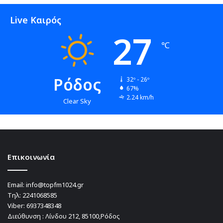
Live Καιρός
27
℃
Ρόδος
32º - 26º
67%
2.24 km/h
Clear Sky
Επικοινωνία
Email:
info@topfm1024.gr
Τηλ:
2241068585
Viber:
6937348348
Διεύθυνση : Λίνδου 212, 85100,Ρόδος