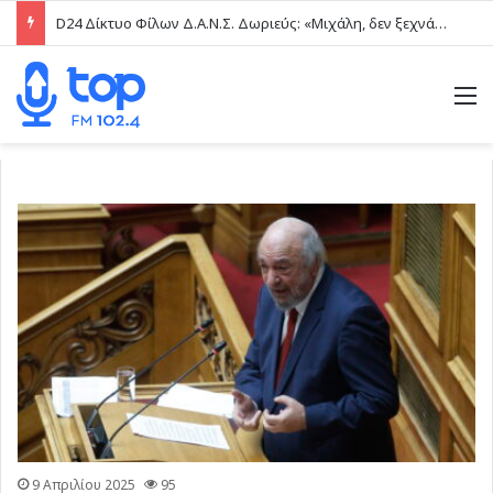
D24 Δίκτυο Φίλων Δ.Α.Ν.Σ. Δωριεύς: «Μιχάλη, δεν ξεχνάμε – Η βία δεν είναι μαγκιά»
M
9 Απριλίου 2025
95