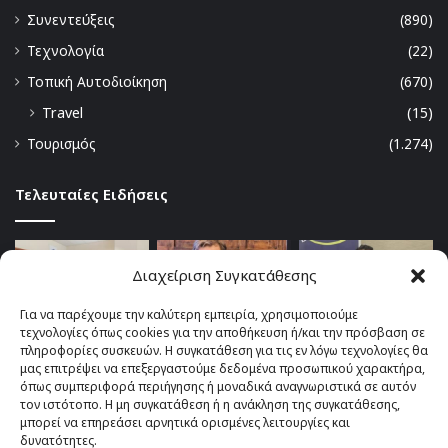
Συνεντεύξεις
(890)
Τεχνολογία
(22)
Τοπική Αυτοδιοίκηση
(670)
Travel
(15)
Τουρισμός
(1.274)
Τελευταίες Ειδήσεις
Διαχείριση Συγκατάθεσης
Για να παρέχουμε την καλύτερη εμπειρία, χρησιμοποιούμε
τεχνολογίες όπως cookies για την αποθήκευση ή/και την πρόσβαση σε
πληροφορίες συσκευών. Η συγκατάθεση για τις εν λόγω τεχνολογίες θα
μας επιτρέψει να επεξεργαστούμε δεδομένα προσωπικού χαρακτήρα,
όπως συμπεριφορά περιήγησης ή μοναδικά αναγνωριστικά σε αυτόν
τον ιστότοπο. Η μη συγκατάθεση ή η ανάκληση της συγκατάθεσης,
μπορεί να επηρεάσει αρνητικά ορισμένες λειτουργίες και
δυνατότητες.