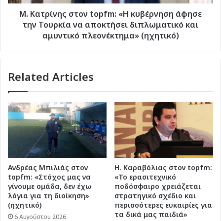
Τουρκία
να
Μ. Κατρίνης στον topfm: «Η κυβέρνηση άφησε
αποκτήσει
την Τουρκία να αποκτήσει διπλωματικό και
διπλωματικό
αμυντικό πλεονέκτημα» (ηχητικό)
και
αμυντικό
πλεονέκτημα»
Related Articles
(ηχητικό)
Ανδρέας Μπιλιάς στον
Η. Καραβόλιας στον topfm:
topfm: «Στόχος μας να
«Το ερασιτεχνικό
γίνουμε ομάδα, δεν έχω
ποδόσφαιρο χρειάζεται
λόγια για τη διοίκηση»
στρατηγικό σχέδιο και
(ηχητικό)
περισσότερες ευκαιρίες για
τα δικά μας παιδιά»
6 Αυγούστου 2026