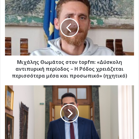
Μιχάλης
Θωμάτος
στον
topfm:
«Δύσκολη
αντιπυρική
περίοδος
–
Η
Ρόδος
Μιχάλης Θωμάτος στον topfm: «Δύσκολη
χρειάζεται
αντιπυρική περίοδος – Η Ρόδος χρειάζεται
περισσότερα
περισσότερα μέσα και προσωπικό» (ηχητικό)
μέσα
και
Μ.
προσωπικό»
Κατρίνης
(ηχητικό)
στον
topfm:
«Η
κυβέρνηση
άφησε
την