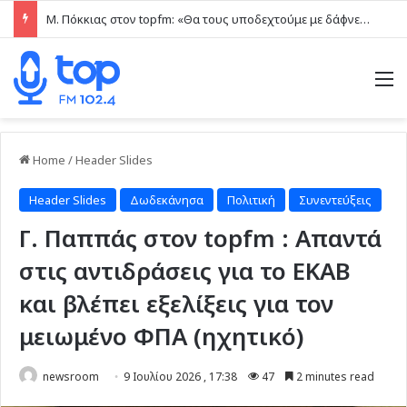
Μ. Πόκκιας στον topfm: «Θα τους υποδεχτούμε με δάφνες και πικροδάφνες» –Η ειρωνική “υποδοχή” στον υβριδικό σταθμό (ηχητικό)
M
Home
/
Header Slides
Header Slides
Δωδεκάνησα
Πολιτική
Συνεντεύξεις
Γ. Παππάς στον topfm : Απαντά
στις αντιδράσεις για το ΕΚΑΒ
και βλέπει εξελίξεις για τον
μειωμένο ΦΠΑ (ηχητικό)
newsroom
9 Ιουλίου 2026 , 17:38
47
2 minutes read