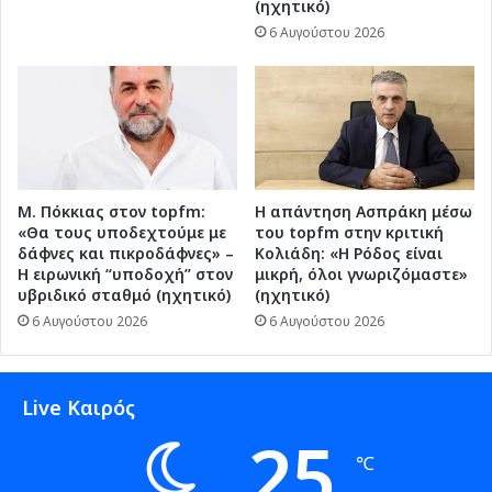
(ηχητικό)
6 Αυγούστου 2026
Μ. Πόκκιας στον topfm:
Η απάντηση Ασπράκη μέσω
«Θα τους υποδεχτούμε με
του topfm στην κριτική
δάφνες και πικροδάφνες» –
Κολιάδη: «Η Ρόδος είναι
Η ειρωνική “υποδοχή” στον
μικρή, όλοι γνωριζόμαστε»
υβριδικό σταθμό (ηχητικό)
(ηχητικό)
6 Αυγούστου 2026
6 Αυγούστου 2026
Live Καιρός
25
℃