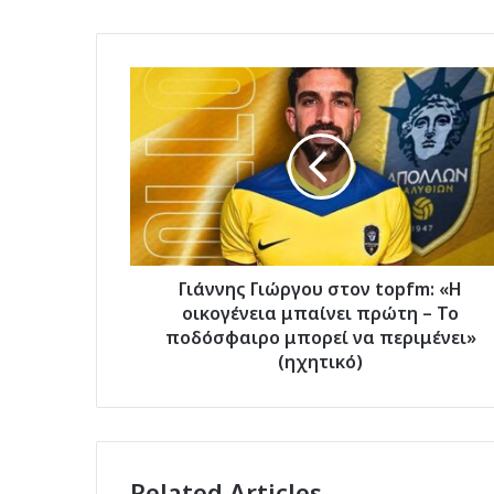
Γιάννης
Γιώργου
στον
topfm:
«Η
οικογένεια
μπαίνει
πρώτη
–
Το
Γιάννης Γιώργου στον topfm: «Η
ποδόσφαιρο
οικογένεια μπαίνει πρώτη – Το
μπορεί
ποδόσφαιρο μπορεί να περιμένει»
να
(ηχητικό)
περιμένει»
(ηχητικό)
Related Articles