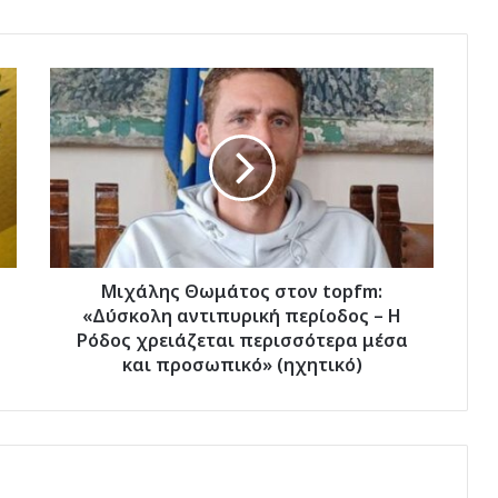
Μιχάλης
Θωμάτος
στον
topfm:
«Δύσκολη
αντιπυρική
περίοδος
–
Η
Ρόδος
Μιχάλης Θωμάτος στον topfm:
χρειάζεται
«Δύσκολη αντιπυρική περίοδος – Η
περισσότερα
Ρόδος χρειάζεται περισσότερα μέσα
μέσα
και προσωπικό» (ηχητικό)
και
προσωπικό»
(ηχητικό)