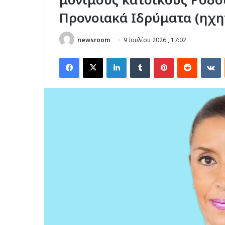
Προνοιακά Ιδρύματα (ηχη
newsroom
9 Ιουλίου 2026 , 17:02
Facebook
X
LinkedIn
Tumblr
Pinterest
Reddit
V