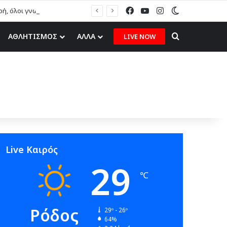
Facebook
YouTube
Instagram
Switch skin
Η απάντηση Ασπράκη μέσω του topfm στην κριτική Κολιάδη: «Η Ρόδος είναι μικρή, όλοι γνωριζόμαστε» (ηχητικό)
Search for
ΑΘΛΗΤΙΣΜΟΣ
ΑΛΛΑ
LIVE NOW
Live Καιρός
29
℃
Ρόδος
29º - 26º
64%