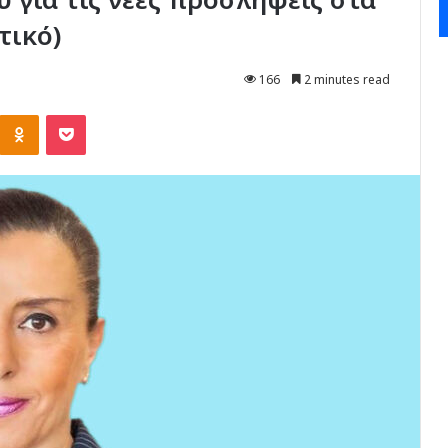
τικό)
166
2 minutes read
Kontakte
Odnoklassniki
Pocket