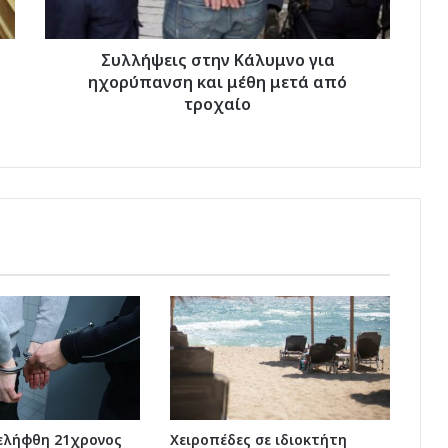
μετά
από
τροχαίο
Συλλήψεις στην Κάλυμνο για
ηχορύπανση και μέθη μετά από
τροχαίο
νελήφθη 21χρονος
Χειροπέδες σε ιδιοκτήτη