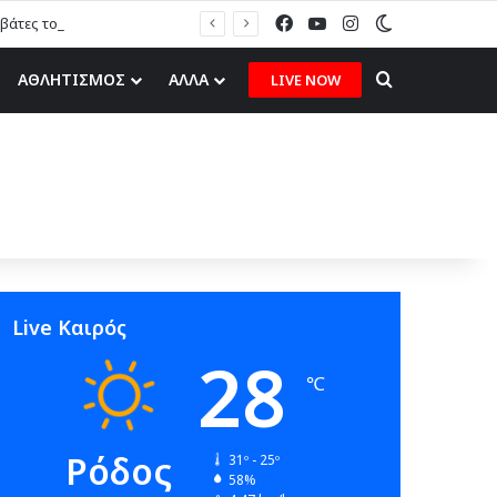
Facebook
YouTube
Instagram
Switch skin
άτες τον μήνα Ιούλιο 2026
Search for
ΑΘΛΗΤΙΣΜΟΣ
ΑΛΛΑ
LIVE NOW
Live Καιρός
28
℃
Ρόδος
31º - 25º
58%