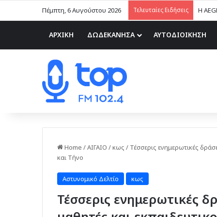
Πέμπτη, 6 Αυγούστου 2026
Τελευταίες Ειδήσεις
Η AEG
ΑΡΧΙΚΗ
ΔΩΔΕΚΑΝΗΣΑ
ΑΥΤΟΔΙΟΙΚΗΣΗ
Home
/
ΑΙΓΑΙΟ
/
κως
/
Τέσσερις ενημερωτικές δράσε
και Τήνο
Αστυνομικό Δελτίο
κως
Τέσσερις ενημερωτικές δρ
μαθητές και εκπαιδευτικο