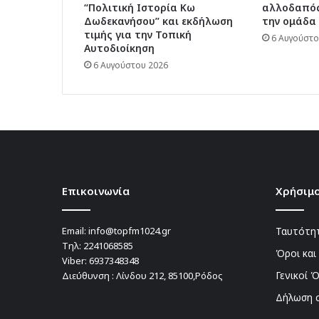
“Πολιτική Ιστορία Κω
αλλοδαπός
Δωδεκανήσου” και εκδήλωση
την ομάδα 
τιμής για την Τοπική
6 Αυγούστο
Αυτοδιοίκηση
6 Αυγούστου 2026
Επικοινωνία
Χρήσιμο
Email:
info@topfm1024.gr
Ταυτότητ
Τηλ:
2241068585
Όροι και
Viber:
6937348348
Γενικοί 
Διεύθυνση : Λίνδου 212, 85100,Ρόδος
Δήλωση 