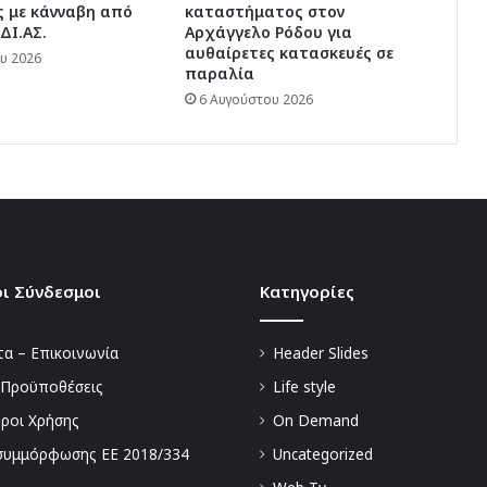
 με κάνναβη από
καταστήματος στον
ΔΙ.ΑΣ.
Αρχάγγελο Ρόδου για
αυθαίρετες κατασκευές σε
υ 2026
παραλία
6 Αυγούστου 2026
ι Σύνδεσμοι
Kατηγορίες
α – Επικοινωνία
Header Slides
 Προϋποθέσεις
Life style
Όροι Χρήσης
On Demand
συμμόρφωσης ΕΕ 2018/334
Uncategorized