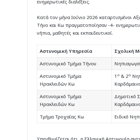
ενημερωτικές διαλέξεις.
Κατά τον μήνα Ιούνιο 2026 καταρτισμένοι Αξ
Τήνο και Κω πραγματοποίησαν -4- ενημερωτικ
νήπια, μαθητές και εκπαιδευτικοί.
Αστυνομική Υπηρεσία
Σχολική 
Αστυνομικό Τμήμα Τήνου
Νηπιαγωγε
ο
ο
Αστυνομικό Τμήμα
1
& 2
Νηπ
Ηρακλειδών Κω
Καρδάμαιν
Αστυνομικό Τμήμα
Δημοτικό Σ
Ηρακλειδών Κω
Καρδάμαιν
Τμήμα Τροχαίας Κω
Ειδικό Νηπ
Υπενθυμίζεται ότι, η Ελληνική Αστυνομία αν