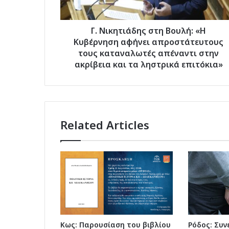
απροστάτευτους
τους
καταναλωτές
Γ. Νικητιάδης στη Βουλή: «Η
απέναντι
Κυβέρνηση αφήνει απροστάτευτους
στην
τους καταναλωτές απέναντι στην
ακρίβεια
ακρίβεια και τα ληστρικά επιτόκια»
και
τα
ληστρικά
επιτόκια»
Related Articles
Κως: Παρουσίαση του βιβλίου
Ρόδος: Συ