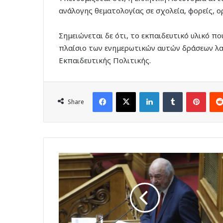
ανάλογης θεματολογίας σε σχολεία, φορείς, ο
Σημειώνεται δε ότι, το εκπαιδευτικό υλικό π
πλαίσιο των ενημερωτικών αυτών δράσεων λα
Εκπαιδευτικής Πολιτικής.
Facebook
X
LinkedIn
Tumblr
Pinte
Share
Γ.
Νικητιάδης
στη
Βουλή:
«Η
Κυβέρνηση
αφήνει