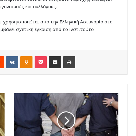
ργανισμούς και συλλόγους.
ου χρησιμοποιείται από την Ελληνική Αστυνομία στο
μβάνει σχετική έγκριση από το Ινστιτούτο
rest
Reddit
VKontakte
Odnoklassniki
Pocket
Share via Email
Print
Συλλήψεις
στην
Κάλυμνο
για
ηχορύπανση
και
μέθη