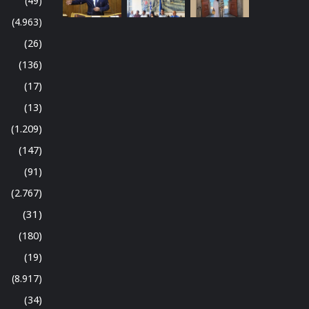
(49)
(4.963)
(26)
(136)
(17)
(13)
(1.209)
(147)
(91)
(2.767)
(31)
(180)
(19)
(8.917)
(34)