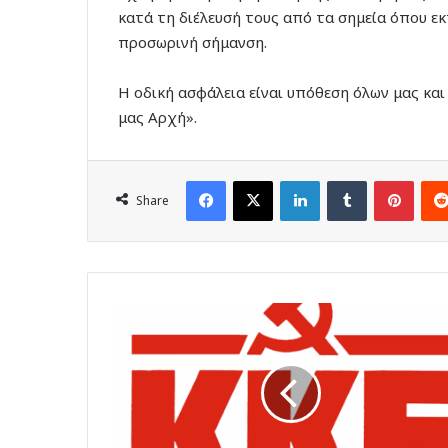
κατά τη διέλευσή τους από τα σημεία όπου ε
προσωρινή σήμανση.
Η οδική ασφάλεια είναι υπόθεση όλων μας κα
μας Αρχή».
Facebook
X
LinkedIn
Tumblr
Pinte
Share
Σε
τροχιά
κατάρρευσης
το
Νοσοκομείο
και
το