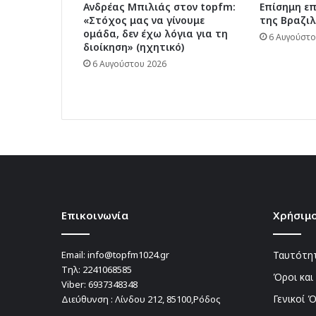
Ανδρέας Μπιλιάς στον topfm:
Επίσημη ε
«Στόχος μας να γίνουμε
της Βραζιλ
ομάδα, δεν έχω λόγια για τη
6 Αυγούστο
διοίκηση» (ηχητικό)
6 Αυγούστου 2026
Επικοινωνία
Χρήσιμο
Email:
info@topfm1024.gr
Ταυτότητ
Τηλ:
2241068585
Όροι και
Viber:
6937348348
Γενικοί 
Διεύθυνση : Λίνδου 212, 85100,Ρόδος