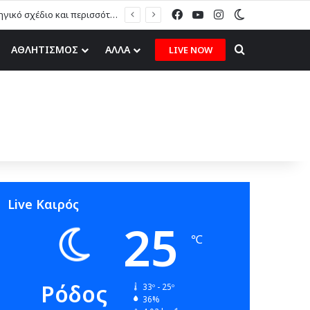
Facebook
YouTube
Instagram
Switch skin
Μ. Πόκκιας στον topfm: «Θα τους υποδεχτούμε με δάφνες και πικροδάφνες» –Η ειρωνική “υποδοχή” στον υβριδικό σταθμό (ηχητικό)
Search for
ΑΘΛΗΤΙΣΜΟΣ
ΑΛΛΑ
LIVE NOW
Live Καιρός
25
℃
Ρόδος
33º - 25º
36%