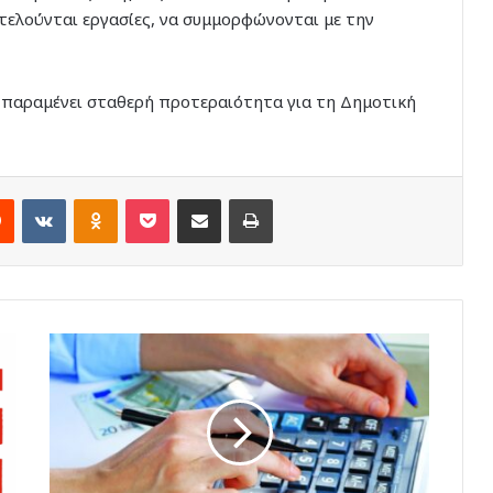
κτελούνται εργασίες, να συμμορφώνονται με την
ι παραμένει σταθερή προτεραιότητα για τη Δημοτική
rest
Reddit
VKontakte
Odnoklassniki
Pocket
Share via Email
Print
Στο
τραπέζι
διορθώσεις
στη
φορολόγηση
ελεύθερων
επαγγελματιών