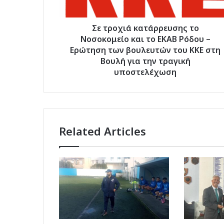
ΕΚΑΒ
Ρόδου
–
Σε τροχιά κατάρρευσης το
Ερώτηση
Νοσοκομείο και το ΕΚΑΒ Ρόδου –
των
Ερώτηση των βουλευτών του ΚΚΕ στη
βουλευτών
Βουλή για την τραγική
του
υποστελέχωση
ΚΚΕ
στη
Βουλή
για
την
Related Articles
τραγική
υποστελέχωση