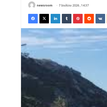
newsroom
7 Ιουλίου 2026 , 14:37
Facebook
X
LinkedIn
Tumblr
Pinterest
Reddit
V