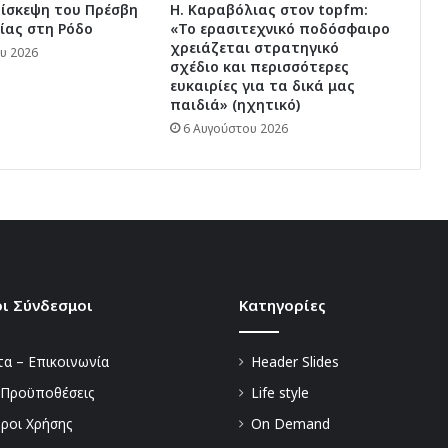
πίσκεψη του Πρέσβη
Η. Καραβόλιας στον topfm:
ίας στη Ρόδο
«Το ερασιτεχνικό ποδόσφαιρο
χρειάζεται στρατηγικό
υ 2026
σχέδιο και περισσότερες
ευκαιρίες για τα δικά μας
παιδιά» (ηχητικό)
6 Αυγούστου 2026
ι Σύνδεσμοι
Kατηγορίες
α – Επικοινωνία
Header Slides
 Προϋποθέσεις
Life style
Όροι Χρήσης
On Demand