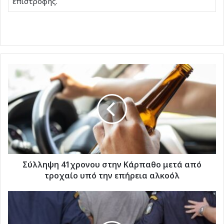
επιστροφής.
Σύλληψη
41χρονου
στην
Κάρπαθο
μετά
από
τροχαίο
υπό
την
επήρεια
Σύλληψη 41χρονου στην Κάρπαθο μετά από
αλκοόλ
τροχαίο υπό την επήρεια αλκοόλ
Συλλήψεις
για
αυθαίρετες