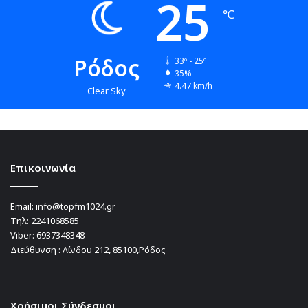
25
℃
Ρόδος
33º - 25º
35%
4.47 km/h
Clear Sky
Επικοινωνία
Email:
info@topfm1024.gr
Τηλ:
2241068585
Viber:
6937348348
Διεύθυνση : Λίνδου 212, 85100,Ρόδος
Χρήσιμοι Σύνδεσμοι