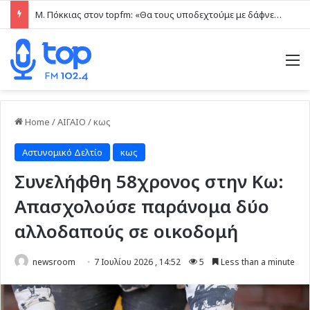
Μ. Πόκκιας στον topfm: «Θα τους υποδεχτούμε με δάφνες και πικροδάφνες» –Η ειρωνική “υποδοχή” στον υβριδικό σταθμό (ηχητικό)
M
Home
/
ΑΙΓΑΙΟ
/
κως
Αστυνομικό Δελτίο
κως
Συνελήφθη 58χρονος στην Κω:
Απασχολούσε παράνομα δύο
αλλοδαπούς σε οικοδομή
newsroom
7 Ιουλίου 2026 , 14:52
5
Less than a minute