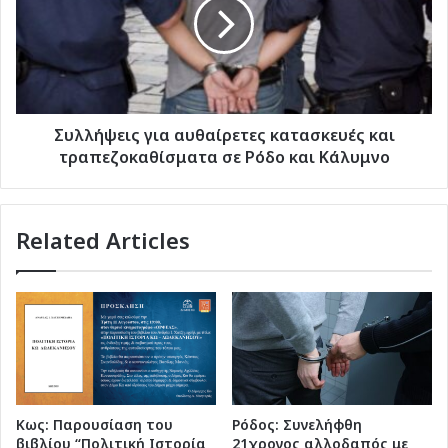
κατασκευές
και
τραπεζοκαθίσματα
σε
Ρόδο
και
Κάλυμνο
Συλλήψεις για αυθαίρετες κατασκευές και
τραπεζοκαθίσματα σε Ρόδο και Κάλυμνο
Related Articles
Κως: Παρουσίαση του
Ρόδος: Συνελήφθη
βιβλίου “Πολιτική Ιστορία
21χρονος αλλοδαπός με