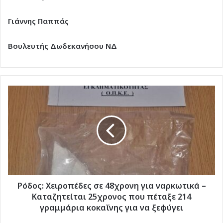
Γιάννης Παππάς
Βουλευτής Δωδεκανήσου ΝΔ
Ρόδος:
Χειροπέδες
σε
48χρονη
για
ναρκωτικά
–
Καταζητείται
25χρονος
που
Ρόδος: Χειροπέδες σε 48χρονη για ναρκωτικά –
πέταξε
Καταζητείται 25χρονος που πέταξε 214
214
γραμμάρια κοκαΐνης για να ξεφύγει
γραμμάρια