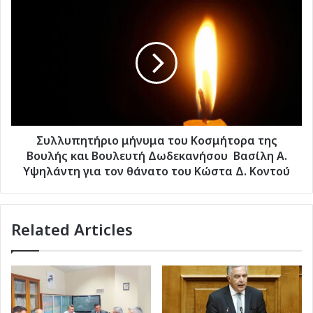
κοκαΐνης
Συλλυπητήριο
για
μήνυμα
να
του
ξεφύγει
Κοσμήτορα
της
Βουλής
και
Βουλευτή
Δωδεκανήσου
Βασίλη
Συλλυπητήριο μήνυμα του Κοσμήτορα της
Α.
Βουλής και Βουλευτή Δωδεκανήσου Βασίλη Α.
Υψηλάντη
Υψηλάντη για τον θάνατο του Κώστα Δ. Κοντού
για
τον
θάνατο
Related Articles
του
Κώστα
Δ.
Κοντού