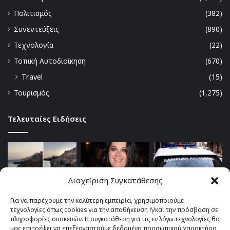
Πολιτισμός
(382)
Συνεντεύξεις
(890)
Τεχνολογία
(22)
Τοπική Αυτοδιοίκηση
(670)
Travel
(15)
Τουρισμός
(1,275)
Τελευταίες Ειδήσεις
Διαχείριση Συγκατάθεσης
Για να παρέχουμε την καλύτερη εμπειρία, χρησιμοποιούμε
τεχνολογίες όπως cookies για την αποθήκευση ή/και την πρόσβαση σε
πληροφορίες συσκευών. Η συγκατάθεση για τις εν λόγω τεχνολογίες θα
μας επιτρέψει να επεξεργαστούμε δεδομένα προσωπικού χαρακτήρα,