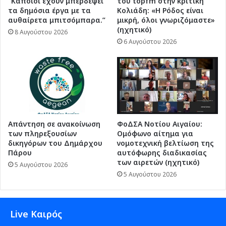
“Κάποιοι έχουν μπερδέψει
του topfm στην κριτική
τα δημόσια έργα με τα
Κολιάδη: «Η Ρόδος είναι
αυθαίρετα μπιτσόμπαρα.”
μικρή, όλοι γνωριζόμαστε»
(ηχητικό)
8 Αυγούστου 2026
6 Αυγούστου 2026
Απάντηση σε ανακοίνωση
ΦοΔΣΑ Νοτίου Αιγαίου:
των πληρεξουσίων
Ομόφωνο αίτημα για
δικηγόρων του Δημάρχου
νομοτεχνική βελτίωση της
Πάρου
αυτόφωρης διαδικασίας
των αιρετών (ηχητικό)
5 Αυγούστου 2026
5 Αυγούστου 2026
Live Καιρός