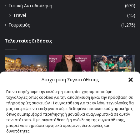
Τοπική Αυτοδιοίκηση
(670)
Travel
(15)
Τουρισμός
(1,275)
Τελευταίες Ειδήσεις
Διαχείριση Συγκατάθεσης
Για να παρέχουμε την καλύτερη εμπειρία, χρησιμοποιούμε
τεχνολογίες όπως cookies για την αποθήκευση ή/και την πρόσβαση σε
πληροφορίες συσκευών. Η συγκατάθεση για τις εν λόγω τεχνολογίες θα
μας επιτρέψει να επεξεργαστούμε δεδομένα προσωπικού χαρακτήρα,
όπως συμπεριφορά περιήγησης ή μοναδικά αναγνωριστικά σε αυτόν
τον ιστότοπο. Η μη συγκατάθεση ή η ανάκληση της συγκατάθεσης,
μπορεί να επηρεάσει αρνητικά ορισμένες λειτουργίες και
δυνατότητες.