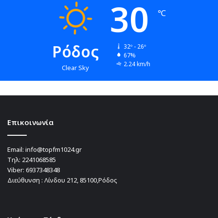
30
℃
Ρόδος
32º - 26º
67%
2.24 km/h
Clear Sky
Επικοινωνία
Email:
info@topfm1024.gr
Τηλ:
2241068585
Viber:
6937348348
Διεύθυνση : Λίνδου 212, 85100,Ρόδος