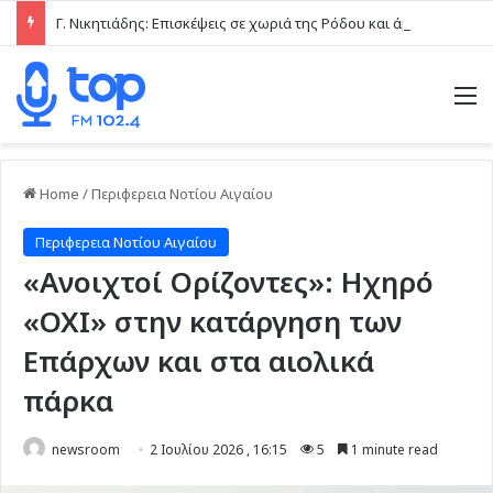
Γ. Νικητιάδης: Επισκέψεις σε χωριά της Ρόδου και άμεση επαφή με τις τοπικές κοινωνίες το τελευταίο δεκαήμερο
M
Home
/
Περιφερεια Νοτίου Αιγαίου
Περιφερεια Νοτίου Αιγαίου
«Ανοιχτοί Ορίζοντες»: Ηχηρό
«ΟΧΙ» στην κατάργηση των
Επάρχων και στα αιολικά
πάρκα
newsroom
2 Ιουλίου 2026 , 16:15
5
1 minute read