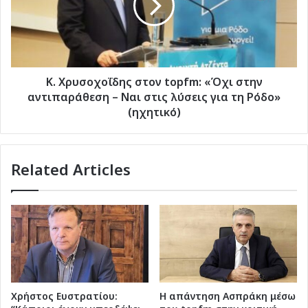
«Όχι
στην
αντιπαράθεση
–
Ναι
στις
Κ. Χρυσοχοΐδης στον topfm: «Όχι στην
λύσεις
αντιπαράθεση – Ναι στις λύσεις για τη Ρόδο»
για
(ηχητικό)
τη
Ρόδο»
(ηχητικό)
Related Articles
Χρήστος Ευστρατίου:
Η απάντηση Ασπράκη μέσω