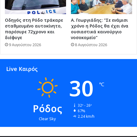
Οδηγός στη Ρόδο τράκαρε
Α. Γεωργιάδης: “Σε ενάμισι
σταθμευμένο αυτοκίνητο,
χρόνο η Ρόδος θα έχει ένα
παρέσυρε 72χρονο και
ουσιαστικά καινούργιο
διέφυγε
νοσοκομείο”
9 Αυγούστου 2026
8 Αυγούστου 2026
Live Καιρός
30
℃
Ρόδος
32º - 26º
67%
2.24 km/h
Clear Sky