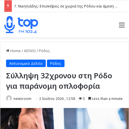
Γ. Νικητιάδης: Επισκέψεις σε χωριά της Ρόδου και άμεση επαφή με τις τοπικές κοινωνίες το τελευταίο δεκαήμερο
M
Home
/
ΑΙΓΑΙΟ
/
Ρόδος
Αστυνομικό Δελτίο
Ρόδος
Σύλληψη 32χρονου στη Ρόδο
για παράνομη οπλοφορία
newsroom
2 Ιουλίου 2026 , 12:58
5
Less than a minute