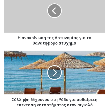
της
Αστυνομίας
για
το
θανατηφόρο
ατύχημα
H ανακοίνωση της Αστυνομίας για το
θανατηφόρο ατύχημα
Σύλληψη
65χρονου
στη
Ρόδο
για
αυθαίρετη
επέκταση
καταστήματος
στον
αιγιαλό
Σύλληψη 65χρονου στη Ρόδο για αυθαίρετη
επέκταση καταστήματος στον αιγιαλό