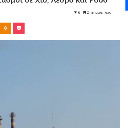
6
2 minutes read
Kontakte
Odnoklassniki
Pocket