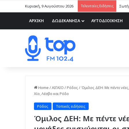
Κυριακή, 9 Αυγούστου 2026
Τελευταίες Ειδήσεις
Σωτήρ
ΑΡΧΙΚΗ
ΔΩΔΕΚΑΝΗΣΑ
ΑΥΤΟΔΙΟΙΚΗΣΗ
Home
/
ΑΙΓΑΙΟ
/
Ρόδος
/
Όμιλος ΔΕΗ: Με πέντε νέες,
Χίο, Λέσβο και Ρόδο
Ρόδος
Τοπικές ειδήσεις
Όμιλος ΔΕΗ: Με πέντε νέε
μονάδες ενισχύονται οι σ