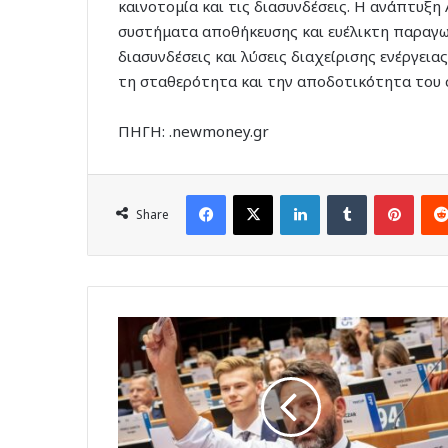
καινοτομία και τις διασυνδέσεις. Η ανάπτυξη
συστήματα αποθήκευσης και ευέλικτη παραγωγ
διασυνδέσεις και λύσεις διαχείρισης ενέργει
τη σταθερότητα και την αποδοτικότητα του 
ΠΗΓΗ: .newmoney.gr
Facebook
X
LinkedIn
Tumblr
Pinte
Share
Στη
172η
Σύνοδο
της
Επιτροπής
των