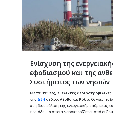
Ενίσχυση της ενεργειακή
εφοδιασμού και της ανθ
Συστήματος των νησιών
Με πέντε νέες,
ευέλικτες αεριοστροβιλικές
της
ΔΕΗ
σε
Χίο, Λέσβο
και
Ρόδο.
Οι νέες, ευ
στη διασφάλιση της ενεργειακής επάρκειας τω
περιόδου, η οποία χαρακτηρίζεται από αυξημ