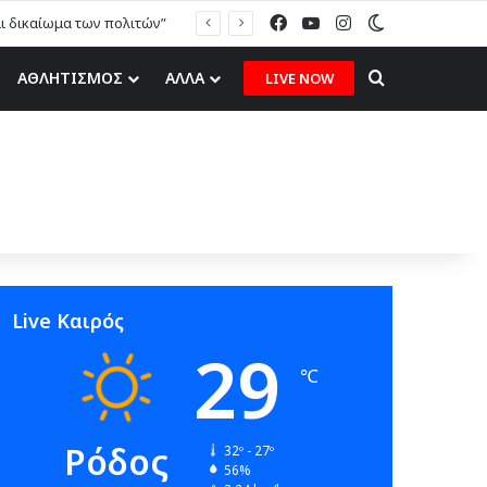
Facebook
YouTube
Instagram
Switch skin
αι δικαίωμα των πολιτών”
Search for
ΑΘΛΗΤΙΣΜΟΣ
ΑΛΛΑ
LIVE NOW
Live Καιρός
29
℃
Ρόδος
32º - 27º
56%