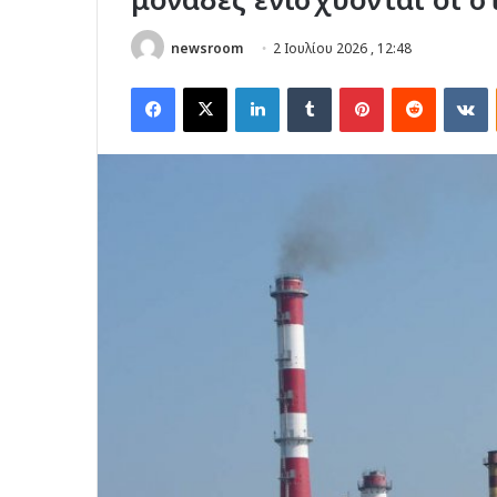
newsroom
2 Ιουλίου 2026 , 12:48
Facebook
X
LinkedIn
Tumblr
Pinterest
Reddit
V