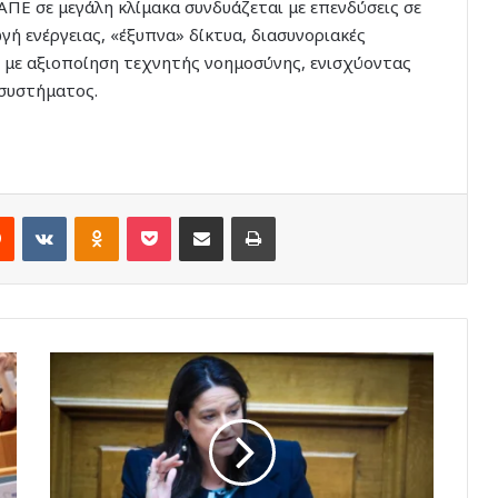
 ΑΠΕ σε μεγάλη κλίμακα συνδυάζεται με επενδύσεις σε
ή ενέργειας, «έξυπνα» δίκτυα, διασυνοριακές
ας με αξιοποίηση τεχνητής νοημοσύνης, ενισχύοντας
συστήματος.
rest
Reddit
VKontakte
Odnoklassniki
Pocket
Share via Email
Print
Κεραμέως:
Τέλος
στην
περικοπή
των
συντάξεων