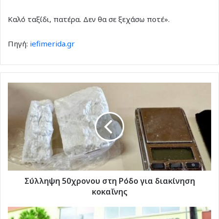
Καλό ταξίδι, πατέρα. Δεν θα σε ξεχάσω ποτέ».
Πηγή:
iefimerida.gr
Σύλληψη
50χρονου
στη
Ρόδο
για
διακίνηση
κοκαΐνης
Σύλληψη 50χρονου στη Ρόδο για διακίνηση
κοκαΐνης
Παρουσία