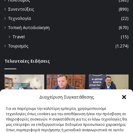
Συνεντεύξεις
(890)
Τεχνολογία
(22)
Τοπική Αυτοδιοίκηση
(670)
Travel
(15)
Τουρισμός
(1.274)
Τελευταίες Ειδήσεις
Διαχείριση Συγκατάθεσης
Για να παρέχουμε την καλύτερη εμπειρία, χρησιμοποιούμε
τεχνολογίες όπως cookies για την αποθήκευση ή/και την πρόσβαση σε
πληροφορίες συσκευών. Η συγκατάθεση για τις εν λόγω τεχνολογίες θα
μας επιτρέψει να επεξεργαστούμε δεδομένα προσωπικού χαρακτήρα,
όπως συμπεριφορά περιήγησης ή μοναδικά αναγνωριστικά σε αυτόν