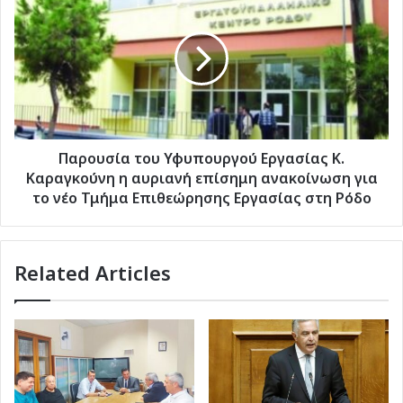
του
Υφυπουργού
Εργασίας
Κ.
Καραγκούνη
η
αυριανή
επίσημη
ανακοίνωση
Παρουσία του Υφυπουργού Εργασίας Κ.
για
Καραγκούνη η αυριανή επίσημη ανακοίνωση για
το
το νέο Τμήμα Επιθεώρησης Εργασίας στη Ρόδο
νέο
Τμήμα
Επιθεώρησης
Related Articles
Εργασίας
στη
Ρόδο