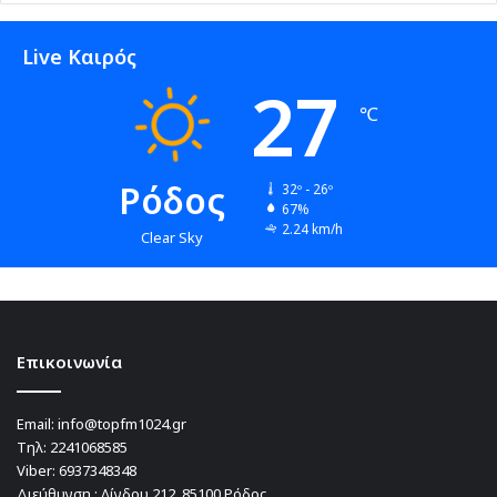
Live Καιρός
27
℃
Ρόδος
32º - 26º
67%
2.24 km/h
Clear Sky
Επικοινωνία
Email:
info@topfm1024.gr
Τηλ:
2241068585
Viber:
6937348348
Διεύθυνση : Λίνδου 212, 85100,Ρόδος