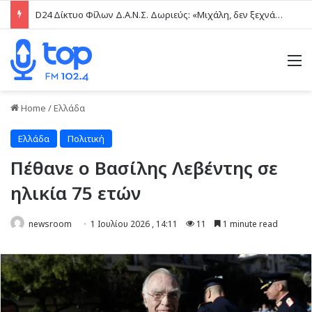
D24 Δίκτυο Φίλων Δ.Α.Ν.Σ. Δωριεύς: «Μιχάλη, δεν ξεχνάμε – Η βία δεν είναι μαγκιά»
M
Home
/
Ελλάδα
Ελλάδα
Πολιτική
Πέθανε ο Βασίλης Λεβέντης σε
ηλικία 75 ετών
newsroom
1 Ιουλίου 2026 , 14:11
11
1 minute read