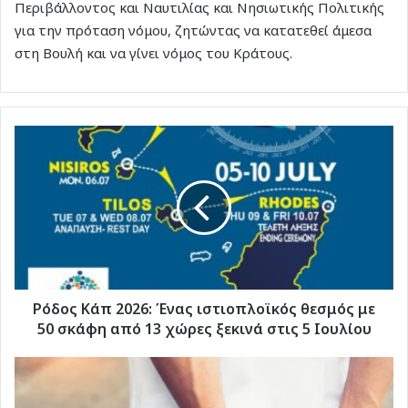
Περιβάλλοντος και Ναυτιλίας και Νησιωτικής Πολιτικής
για την πρόταση νόμου, ζητώντας να κατατεθεί άμεσα
στη Βουλή και να γίνει νόμος του Κράτους.
Ρόδος
Κάπ
2026:
Ένας
ιστιοπλοϊκός
θεσμός
με
50
σκάφη
από
Ρόδος Κάπ 2026: Ένας ιστιοπλοϊκός θεσμός με
13
50 σκάφη από 13 χώρες ξεκινά στις 5 Ιουλίου
χώρες
ξεκινά
Κως:
στις
Χειροπέδες
5
σε