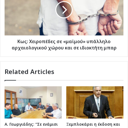
Ιουλίου
«μαϊμού»
υπάλληλο
αρχαιολογικού
χώρου
και
σε
ιδιοκτήτη
Κως: Χειροπέδες σε «μαϊμού» υπάλληλο
μπαρ
αρχαιολογικού χώρου και σε ιδιοκτήτη μπαρ
Related Articles
Α. Γεωργιάδης: “Σε ενάμισι
Ξεμπλοκάρει η έκδοση και