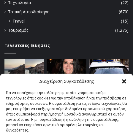
Τεχνολογία
(22)
Τοπική Αυτοδιοίκηση
(670)
Travel
(15)
Τουρισμός
(1,275)
Τελευταίες Ειδήσεις
Διαχείριση Συγκατάθεσης
Για να παρέχουμε την καλύτερη εμπειρία, χρησιμοποιούμε
τεχνολογίες όπως cookies για την αποθήκευση ή/και την πρόσβαση σε
πληροφορίες συσκευών. Η συγκατάθεση για τις εν λόγω τεχνολογίες θα
μας επιτρέψει να επεξεργαστούμε δεδομένα προσωπικού χαρακτήρα,
όπως συμπεριφορά περιήγησης ή μοναδικά αναγνωριστικά σε αυτόν
τον ιστότοπο. Η μη συγκατάθεση ή η ανάκληση της συγκατάθεσης,
μπορεί να επηρεάσει αρνητικά ορισμένες λειτουργίες και
δυνατότητες.