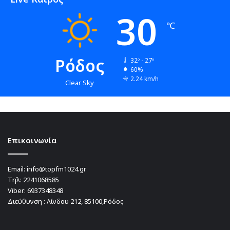
30
℃
Ρόδος
32º - 27º
60%
2.24 km/h
Clear Sky
Επικοινωνία
Email:
info@topfm1024.gr
Τηλ:
2241068585
Viber:
6937348348
Διεύθυνση : Λίνδου 212, 85100,Ρόδος