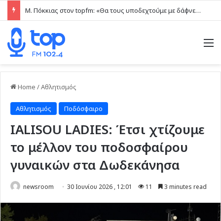
Μ. Πόκκιας στον topfm: «Θα τους υποδεχτούμε με δάφνες και πικροδάφνες» –Η ειρωνική “υποδοχή” στον υβριδικό σταθμό (ηχητικό)
M
Home
/
Αθλητισμός
Αθλητισμός
Ποδόσφαιρο
IALISOU LADIES: Έτσι χτίζουμε
το μέλλον του ποδοσφαίρου
γυναικών στα Δωδεκάνησα
newsroom
30 Ιουνίου 2026 , 12:01
11
3 minutes read