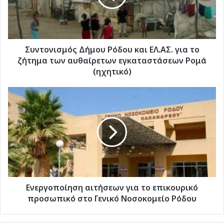
για
το
ζήτημα
των
αυθαίρετων
Συντονισμός Δήμου Ρόδου και ΕΛ.ΑΣ. για το
εγκαταστάσεων
ζήτημα των αυθαίρετων εγκαταστάσεων Ρομά
Ρομά
(ηχητικό)
(ηχητικό)
Ενεργοποίηση
αιτήσεων
για
το
επικουρικό
προσωπικό
στο
Γενικό
Νοσοκομείο
Ρόδου
Ενεργοποίηση αιτήσεων για το επικουρικό
προσωπικό στο Γενικό Νοσοκομείο Ρόδου