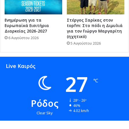
Ενημέρωση για τα
Στέργος Σαρίκας στον
Ευρωπαϊκά Εισιτήρια
topfm: Στο πόδι η Διμυλιά
Διαρκείας 2026-2027
για τον Γιώργο Μαργαρίτη
(ηχητικό)
6 Αυγούστου 2026
5 Αυγούστου 2026
Live Καιρός
27
℃
Ρόδος
28º - 26º
46%
4.02 km/h
Clear Sky