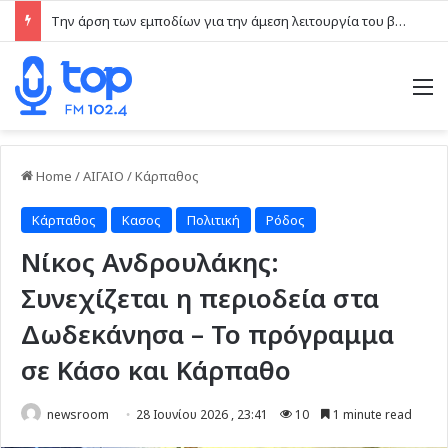
Την άρση των εμποδίων για την άμεση λειτουργία του βρεφονηπιακού σταθμού στην Κάσο, ζητά ο Μάνος Κόνσολας
M
Home
/
ΑΙΓΑΙΟ
/
Κάρπαθος
Κάρπαθος
Κασος
Πολιτική
Ρόδος
Νίκος Ανδρουλάκης:
Συνεχίζεται η περιοδεία στα
Δωδεκάνησα – Το πρόγραμμα
σε Κάσο και Κάρπαθο
newsroom
28 Ιουνίου 2026 , 23:41
10
1 minute read