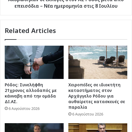
Νέα
επεισόδια – Νέα ημερομηνία στις 8 Ιουλίου
ημερομηνία
στις
8
Related Articles
Ιουλίου
Ρόδος: Συνελήφθη
Χειροπέδες σε ιδιοκτήτη
21χρονος αλλοδαπός με
καταστήματος στον
κάνναβη από την ομάδα
Αρχάγγελο Ρόδου για
ΔΙ.ΑΣ.
αυθαίρετες κατασκευές σε
παραλία
6 Αυγούστου 2026
6 Αυγούστου 2026