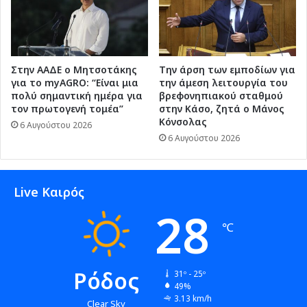
Στην ΑΑΔΕ ο Μητσοτάκης
Την άρση των εμποδίων για
για το myAGRO: “Είναι μια
την άμεση λειτουργία του
πολύ σημαντική ημέρα για
βρεφονηπιακού σταθμού
τον πρωτογενή τομέα”
στην Κάσο, ζητά ο Μάνος
Κόνσολας
6 Αυγούστου 2026
6 Αυγούστου 2026
Live Καιρός
28
℃
Ρόδος
31º - 25º
49%
3.13 km/h
Clear Sky