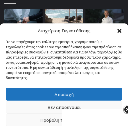
Διαχείριση Συγκατάθεσης
Για να παρέχουμε την καλύτερη εμπειρία, χρησιμοποιούμε
τεχνολογίες όπως cookies για την αποθήκευση ή/και την πρόσβαση σε
πληροφορίες συσκευών. Η συγκατάθεση για τις εν λόγω τεχνολογίες θα
μας επιτρέψει να επεξεργαστούμε δεδομένα προσωπικού χαρακτήρα,
όπως συμπεριφορά περιήγησης ή μοναδικά αναγνωριστικά σε αυτόν
τον ιστότοπο. Η μη συγκατάθεση ή η ανάκληση της συγκατάθεσης,
μπορεί να επηρεάσει αρνητικά ορισμένες λειτουργίες και
δυνατότητες.
Αποδοχή
© Copyright 2026, All Rights Reserved |
TOP fm 102.4
Δεν αποδέχομαι
Facebook
YouTube
Instagram
Προβολή προτιμήσεων