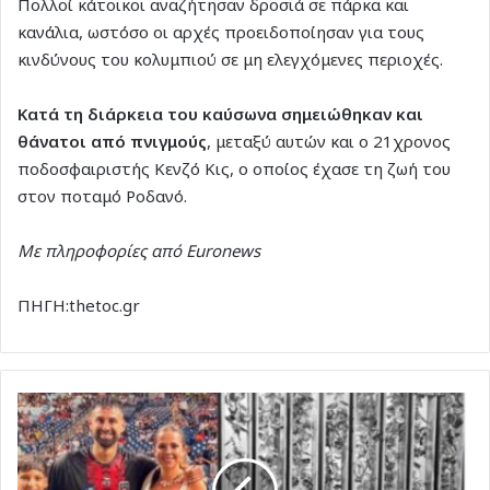
Πολλοί κάτοικοι αναζήτησαν δροσιά σε πάρκα και
κανάλια, ωστόσο οι αρχές προειδοποίησαν για τους
κινδύνους του κολυμπιού σε μη ελεγχόμενες περιοχές.
Κατά τη διάρκεια του καύσωνα σημειώθηκαν και
θάνατοι από πνιγμούς
, μεταξύ αυτών και ο 21χρονος
ποδοσφαιριστής Κενζό Κις, ο οποίος έχασε τη ζωή του
στον ποταμό Ροδανό.
Με πληροφορίες από Euronews
ΠΗΓΗ:thetoc.gr
Βενεζουέλα:
Ανείπωτη
τραγωδία
για