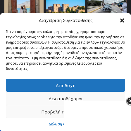
Διαχείριση Συγκατάθεσης
Για να παρέχουμε την καλύτερη εμπειρία, χρησιμοποιούμε
τεχνολογίες όπως cookies για την αποθήκευση ή/και την πρόσβαση σε
πληροφορίες συσκευών. Η συγκατάθεση για τις εν λόγω τεχνολογίες θα
μας επιτρέψει να επεξεργαστούμε δεδομένα προσωπικού χαρακτήρα,
όπως συμπεριφορά περιήγησης ή μοναδικά αναγνωριστικά σε αυτόν
τον ιστότοπο. Η μη συγκατάθεση ή η ανάκληση της συγκατάθεσης,
μπορεί να επηρεάσει αρνητικά ορισμένες λειτουργίες και
δυνατότητες.
Αποδοχή
© Copyright 2026, All Rights Reserved |
TOP fm 102.4
Δεν αποδέχομαι
Facebook
YouTube
Instagram
Προβολή προτιμήσεων
Δήλωση Απορρήτου