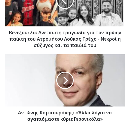
τον
πρώην
παίκτη
του
Ατρομήτου
Λούκας
Βενεζουέλα: Ανείπωτη τραγωδία για τον πρώην
Τρέχο
παίκτη του Ατρομήτου Λούκας Τρέχο - Νεκροί η
-
σύζυγος και τα παιδιά του
Νεκροί
η
Αντώνης
σύζυγος
Καμπουράκης:
και
«Άλλα
τα
λόγια
παιδιά
να
του
αγαπιόμαστε
κύριε
Γερονικόλα»
Αντώνης Καμπουράκης: «Άλλα λόγια να
αγαπιόμαστε κύριε Γερονικόλα»