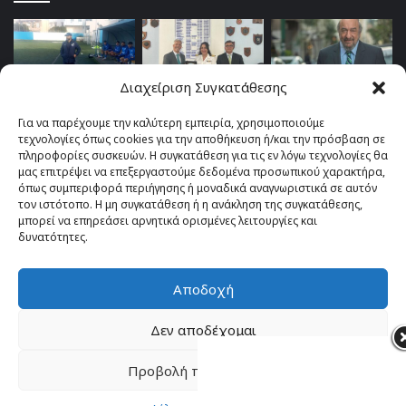
Διαχείριση Συγκατάθεσης
Για να παρέχουμε την καλύτερη εμπειρία, χρησιμοποιούμε
τεχνολογίες όπως cookies για την αποθήκευση ή/και την πρόσβαση σε
πληροφορίες συσκευών. Η συγκατάθεση για τις εν λόγω τεχνολογίες θα
μας επιτρέψει να επεξεργαστούμε δεδομένα προσωπικού χαρακτήρα,
όπως συμπεριφορά περιήγησης ή μοναδικά αναγνωριστικά σε αυτόν
τον ιστότοπο. Η μη συγκατάθεση ή η ανάκληση της συγκατάθεσης,
μπορεί να επηρεάσει αρνητικά ορισμένες λειτουργίες και
δυνατότητες.
Αποδοχή
© Copyright 2026, All Rights Reserved |
TOP fm 102.4
Δεν αποδέχομαι
Facebook
YouTube
Instagram
Προβολή προτιμήσεων