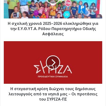
ολοκληρώθηκε
για
την
Ε.Υ.Θ.ΥΤ.Α.
Ρόδου-
Η σχολική χρονιά 2025–2026 ολοκληρώθηκε για
Παρατηρητήριο
την Ε.Υ.Θ.ΥΤ.Α. Ρόδου-Παρατηρητήριο Οδικής
Οδικής
Ασφάλειας
Ασφάλειας
Η
στεγαστική
κρίση
διώχνει
τους
δημόσιους
λειτουργούς
από
τα
νησιά
Η στεγαστική κρίση διώχνει τους δημόσιους
μας
λειτουργούς από τα νησιά μας – Οι προτάσεις
–
του ΣΥΡΙΖΑ-ΠΣ
Οι