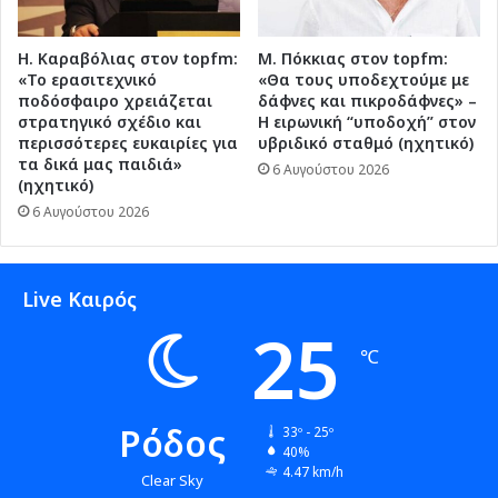
Η. Καραβόλιας στον topfm:
Μ. Πόκκιας στον topfm:
«Το ερασιτεχνικό
«Θα τους υποδεχτούμε με
ποδόσφαιρο χρειάζεται
δάφνες και πικροδάφνες» –
στρατηγικό σχέδιο και
Η ειρωνική “υποδοχή” στον
περισσότερες ευκαιρίες για
υβριδικό σταθμό (ηχητικό)
τα δικά μας παιδιά»
6 Αυγούστου 2026
(ηχητικό)
6 Αυγούστου 2026
Live Καιρός
25
℃
Ρόδος
33º - 25º
40%
4.47 km/h
Clear Sky