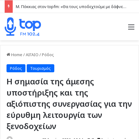
Μ. Πόκκιας στον topfm: «Θα τους υποδεχτούμε με δάφνες και πικροδάφνες» –Η ειρωνική “υποδοχή” στον υβριδικό σταθμό (ηχητικό)
M
Home
/
ΑΙΓΑΙΟ
/
Ρόδος
Ρόδος
Τουρισμός
Η σημασία της άμεσης
υποστήριξης και της
αξιόπιστης συνεργασίας για την
εύρυθμη λειτουργία των
ξενοδοχείων