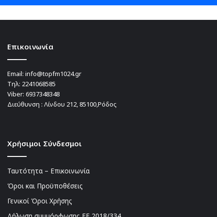
Επικοινωνία
Email:
info@topfm1024.gr
Τηλ:
2241068585
Viber:
6937348348
Διεύθυνση : Λίνδου 212, 85100,Ρόδος
Χρήσιμοι Σύνδεσμοι
Ταυτότητα – Επικοινωνία
Όροι και Προϋποθέσεις
Γενικοί Όροι Χρήσης
Δήλωση συμμόρφωσης ΕΕ 2018/334