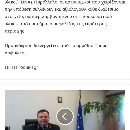
υλικού (DNA). Παράλληλα, οι αστυνομικοί που χειρίζονται
την υπόθεση συλλέγουν και αξιολογούν κάθε διαθέσιμο
στοιχείο, συμπεριλαμβανομένου οπτικοακουστικού
υλικού από συστήματα ασφαλείας της ευρύτερης
περιοχής.
Προανάκριση διενεργείται από το αρμόδιο Τμήμα
Ασφαλείας.
ΠΗΓΗ:rodiaki.gr
Γ.
Γεωργακάκος
στον
topfm:
«Καμία
Europol
δεν