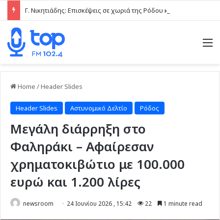
Γ. Νικητιάδης: Επισκέψεις σε χωριά της Ρόδου και άμεση επαφή με τις τοπικές κοινωνίες το τελευταίο δεκαήμερο
M
Home
/
Header Slides
Header Slides
Αστυνομικό Δελτίο
Ρόδος
Μεγάλη διάρρηξη στο
Φαληράκι – Αφαίρεσαν
χρηματοκιβώτιο με 100.000
ευρώ και 1.200 λίρες
newsroom
24 Ιουνίου 2026 , 15:42
22
1 minute read