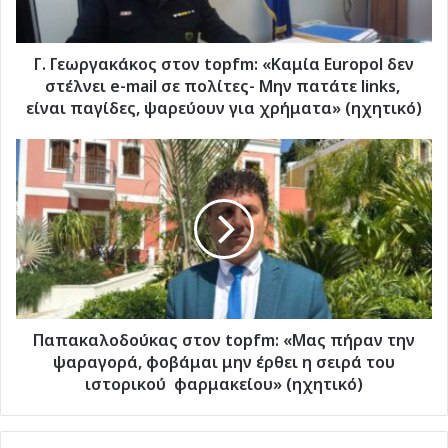
στέλνει
e-
mail
Γ. Γεωργακάκος στον topfm: «Καμία Europol δεν
σε
στέλνει e-mail σε πολίτες- Μην πατάτε links,
πολίτες-
είναι παγίδες, ψαρεύουν για χρήματα» (ηχητικό)
Μην
πατάτε
Παπακαλοδούκας
links,
στον
είναι
topfm:
παγίδες,
«Μας
ψαρεύουν
πήραν
για
την
χρήματα»
ψαραγορά,
(ηχητικό)
φοβάμαι
μην
έρθει
Παπακαλοδούκας στον topfm: «Μας πήραν την
η
ψαραγορά, φοβάμαι μην έρθει η σειρά του
σειρά
ιστορικού φαρμακείου» (ηχητικό)
του
ιστορικού
φαρμακείου»