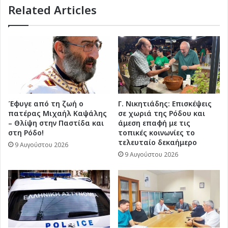
Related Articles
(ηχητικό)
Έφυγε από τη ζωή ο
Γ. Νικητιάδης: Επισκέψεις
πατέρας Μιχαήλ Καψάλης
σε χωριά της Ρόδου και
– Θλίψη στην Παστίδα και
άμεση επαφή με τις
στη Ρόδο!
τοπικές κοινωνίες το
τελευταίο δεκαήμερο
9 Αυγούστου 2026
9 Αυγούστου 2026