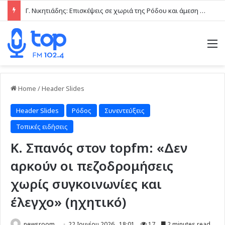
Γ. Νικητιάδης: Επισκέψεις σε χωριά της Ρόδου και άμεση επαφή με τις τοπικές κοινωνίες το τελευταίο δεκαήμερο
M
Home
/
Header Slides
Header Slides
Ρόδος
Συνεντεύξεις
Τοπικές ειδήσεις
Κ. Σπανός στον topfm: «Δεν
αρκούν οι πεζοδρομήσεις
χωρίς συγκοινωνίες και
έλεγχο» (ηχητικό)
newsroom
22 Ιουνίου 2026 , 18:01
17
2 minutes read