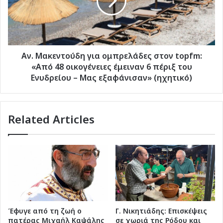
στον
topfm:
«Από
48
οικογένειες
έμειναν
Αν. Μακεντούδη για ομπρελάδες στον topfm:
6
«Από 48 οικογένειες έμειναν 6 πέριξ του
πέριξ
Ενυδρείου – Μας εξαφάνισαν» (ηχητικό)
του
Ενυδρείου
–
Related Articles
Μας
εξαφάνισαν»
(ηχητικό)
Έφυγε από τη ζωή ο
Γ. Νικητιάδης: Επισκέψεις
πατέρας Μιχαήλ Καψάλης
σε χωριά της Ρόδου και