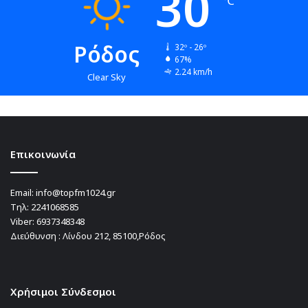
30
℃
Ρόδος
32º - 26º
67%
2.24 km/h
Clear Sky
Επικοινωνία
Email:
info@topfm1024.gr
Τηλ:
2241068585
Viber:
6937348348
Διεύθυνση : Λίνδου 212, 85100,Ρόδος
Χρήσιμοι Σύνδεσμοι