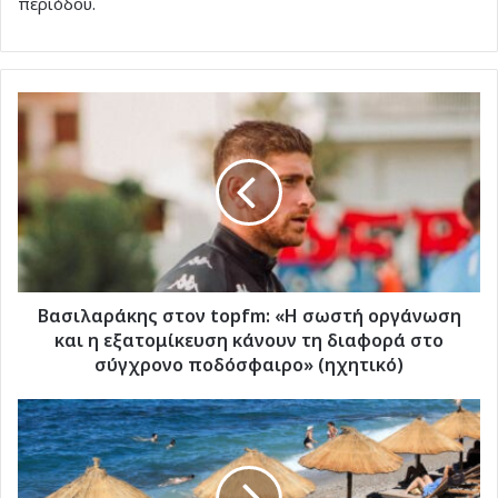
περιόδου.
Βασιλαράκης
στον
topfm:
«Η
σωστή
οργάνωση
και
η
εξατομίκευση
κάνουν
Βασιλαράκης στον topfm: «Η σωστή οργάνωση
τη
και η εξατομίκευση κάνουν τη διαφορά στο
διαφορά
σύγχρονο ποδόσφαιρο» (ηχητικό)
στο
σύγχρονο
Αν.
ποδόσφαιρο»
Μακεντούδη
(ηχητικό)
για
ομπρελάδες