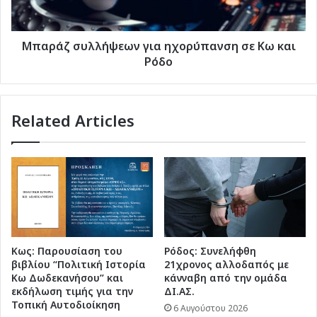
Ιαλυσό
Ρόδο
Μπαράζ συλλήψεων για ηχορύπανση σε Κω και
Ρόδο
Related Articles
Κως: Παρουσίαση του
Ρόδος: Συνελήφθη
βιβλίου “Πολιτική Ιστορία
21χρονος αλλοδαπός με
Κω Δωδεκανήσου” και
κάνναβη από την ομάδα
εκδήλωση τιμής για την
ΔΙ.ΑΣ.
Τοπική Αυτοδιοίκηση
6 Αυγούστου 2026