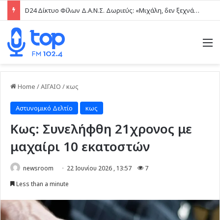
D24 Δίκτυο Φίλων Δ.Α.Ν.Σ. Δωριεύς: «Μιχάλη, δεν ξεχνάμε – Η βία δεν είναι μαγκιά»
M
Home
/
ΑΙΓΑΙΟ
/
κως
Αστυνομικό Δελτίο
κως
Κως: Συνελήφθη 21χρονος με
μαχαίρι 10 εκατοστών
newsroom
22 Ιουνίου 2026 , 13:57
7
Less than a minute