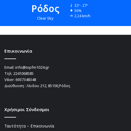
Ρόδος
32º - 27º
56%
2.24 km/h
Clear Sky
Επικοινωνία
Email:
info@topfm1024.gr
Τηλ:
2241068585
Viber:
6937348348
Διεύθυνση : Λίνδου 212, 85100,Ρόδος
Χρήσιμοι Σύνδεσμοι
Ταυτότητα – Επικοινωνία