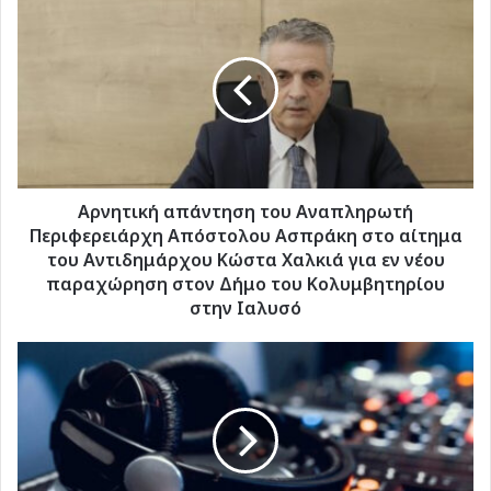
Αρνητική
απάντηση
του
Αναπληρωτή
Περιφερειάρχη
Απόστολου
Ασπράκη
στο
αίτημα
του
Αρνητική απάντηση του Αναπληρωτή
Αντιδημάρχου
Περιφερειάρχη Απόστολου Ασπράκη στο αίτημα
Κώστα
του Αντιδημάρχου Κώστα Χαλκιά για εν νέου
Χαλκιά
παραχώρηση στον Δήμο του Κολυμβητηρίου
για
στην Ιαλυσό
εν
νέου
Μπαράζ
παραχώρηση
συλλήψεων
στον
για
Δήμο
ηχορύπανση
του
σε
Κολυμβητηρίου
Κω
στην
και