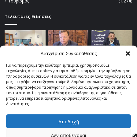
Τουρισμός
(1,274)
Τελευταίες Ειδήσεις
Διαχείριση Συγκατάθεσης
Για να παρέχουμε την καλύτερη εμπειρία, χρησιμοποιούμε
τεχνολογίες όπως cookies για την αποθήκευση ή/και την πρόσβαση σε
πληροφορίες συσκευών. Η συγκατάθεση για τις εν λόγω τεχνολογίες θα
μας επιτρέψει να επεξεργαστούμε δεδομένα προσωπικού χαρακτήρα,
όπως συμπεριφορά περιήγησης ή μοναδικά αναγνωριστικά σε αυτόν
τον ιστότοπο. Η μη συγκατάθεση ή η ανάκληση της συγκατάθεσης,
μπορεί να επηρεάσει αρνητικά ορισμένες λειτουργίες και
δυνατότητες.
Αποδοχή
© Copyright 2026, All Rights Reserved |
TOP fm 102.4
Δεν αποδέχομαι