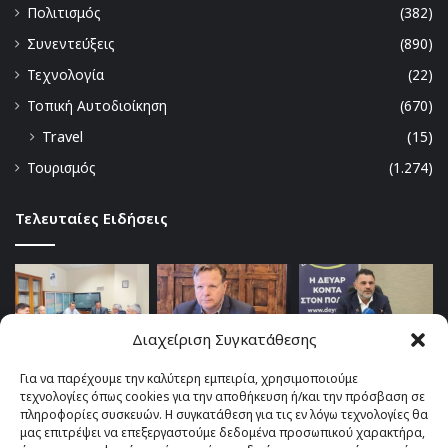
Πολιτισμός
(382)
Συνεντεύξεις
(890)
Τεχνολογία
(22)
Τοπική Αυτοδιοίκηση
(670)
Travel
(15)
Τουρισμός
(1.274)
Τελευταίες Ειδήσεις
Διαχείριση Συγκατάθεσης
Για να παρέχουμε την καλύτερη εμπειρία, χρησιμοποιούμε
τεχνολογίες όπως cookies για την αποθήκευση ή/και την πρόσβαση σε
πληροφορίες συσκευών. Η συγκατάθεση για τις εν λόγω τεχνολογίες θα
μας επιτρέψει να επεξεργαστούμε δεδομένα προσωπικού χαρακτήρα,