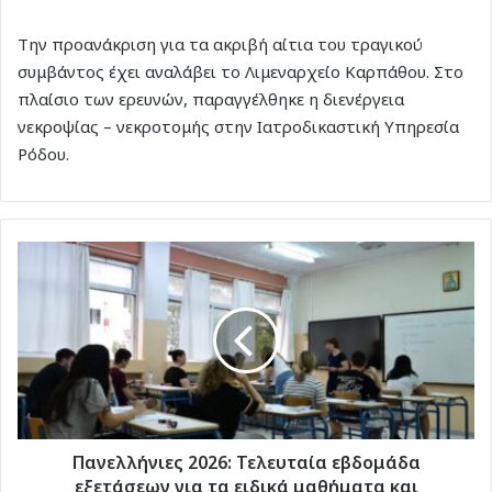
Την προανάκριση για τα ακριβή αίτια του τραγικού
συμβάντος έχει αναλάβει το Λιμεναρχείο Καρπάθου. Στο
πλαίσιο των ερευνών, παραγγέλθηκε η διενέργεια
νεκροψίας – νεκροτομής στην Ιατροδικαστική Υπηρεσία
Ρόδου.
Πανελλήνιες
2026:
Τελευταία
εβδομάδα
εξετάσεων
για
τα
ειδικά
μαθήματα
και
Πανελλήνιες 2026: Τελευταία εβδομάδα
αγωνίσματα
εξετάσεων για τα ειδικά μαθήματα και