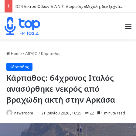
D24 Δίκτυο Φίλων Δ.Α.Ν.Σ. Δωριεύς: «Μιχάλη, δεν ξεχνάμε – Η βία δεν είναι μαγκιά»
M
Home
/
ΑΙΓΑΙΟ
/
Κάρπαθος
Κάρπαθος
Κάρπαθος: 64χρονος Ιταλός
ανασύρθηκε νεκρός από
βραχώδη ακτή στην Αρκάσα
newsroom
21 Ιουνίου 2026 , 16:25
22
1 minute read