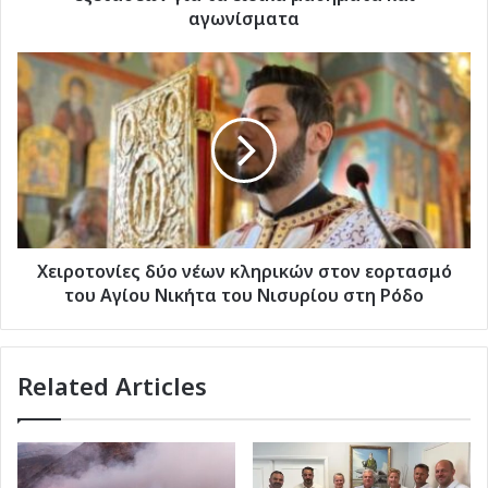
αγωνίσματα
Χειροτονίες
δύο
νέων
κληρικών
στον
εορτασμό
του
Αγίου
Νικήτα
του
Χειροτονίες δύο νέων κληρικών στον εορτασμό
Νισυρίου
του Αγίου Νικήτα του Νισυρίου στη Ρόδο
στη
Ρόδο
Related Articles