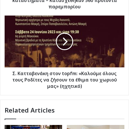
καταστήματα – Κατασχέθηκαν 560 προϊόντα
παρεμπορίου
Σ.
Κατταβενάκη
στον
topfm:
«Καλούμε
όλους
τους
Ροδίτες
να
ζήσουν
Σ. Κατταβενάκη στον topfm: «Καλούμε όλους
τα
τους Ροδίτες να ζήσουν τα έθιμα του χωριού
έθιμα
μας» (ηχητικό)
του
χωριού
μας»
Related Articles
(ηχητικό)