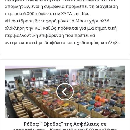
αποβλήτων, ενώ η συμφωνία προβλέπει τη διαχείριση
περίπου 6.000 τόνων στον ΧΥΤΑ της Κω.
«Η αντίδραση δεν αφορά μόνο το Μαστιχάρι αλλά
ολόκληρη την Κω, καθώς πρόκειται για μια σημαντική
περιβαλλοντική επιβάρυνση που πρέπει να
αντιμετωπιστεί με διαφάνεια και σχεδιασμό», κατέληξε.
Ρόδος:
"Έφοδος"
της
Ασφάλειας
σε
καταστήματα
–
Κατασχέθηκαν
560
προϊόντα
Ρόδος: "Έφοδος" της Ασφάλειας σε
παρεμπορίου