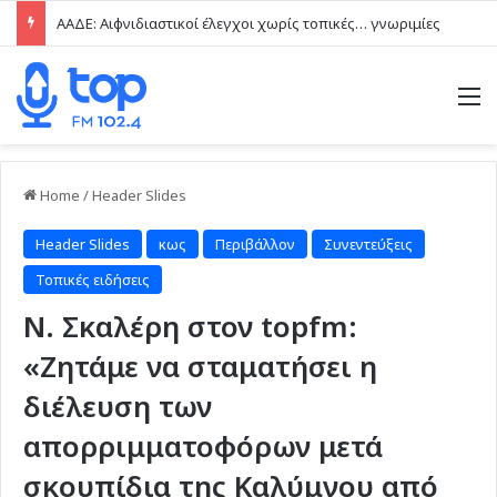
ΑΑΔΕ: Αιφνιδιαστικοί έλεγχοι χωρίς τοπικές… γνωριμίες
M
Home
/
Header Slides
Header Slides
κως
Περιβάλλον
Συνεντεύξεις
Τοπικές ειδήσεις
Ν. Σκαλέρη στον topfm:
«Ζητάμε να σταματήσει η
διέλευση των
απορριμματοφόρων μετά
σκουπίδια της Καλύμνου από