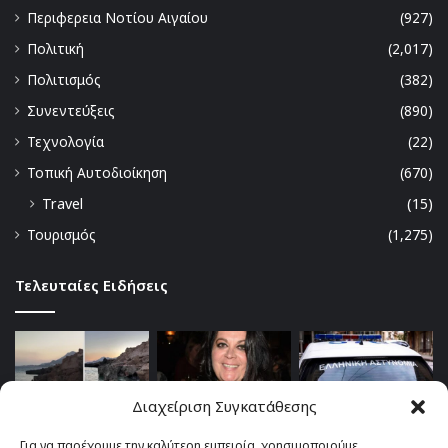
Περιφερεια Νοτίου Αιγαίου
(927)
Πολιτική
(2,017)
Πολιτισμός
(382)
Συνεντεύξεις
(890)
Τεχνολογία
(22)
Τοπική Αυτοδιοίκηση
(670)
Travel
(15)
Τουρισμός
(1,275)
Τελευταίες Ειδήσεις
Διαχείριση Συγκατάθεσης
Για να παρέχουμε την καλύτερη εμπειρία, χρησιμοποιούμε