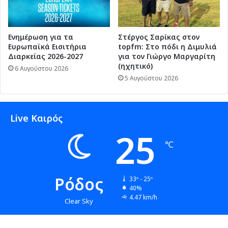
Ενημέρωση για τα
Στέργος Σαρίκας στον
Ευρωπαϊκά Εισιτήρια
topfm: Στο πόδι η Διμυλιά
Διαρκείας 2026-2027
για τον Γιώργο Μαργαρίτη
(ηχητικό)
6 Αυγούστου 2026
5 Αυγούστου 2026
Live Καιρός
25
℃
Ρόδος
33º - 25º
40%
4.47 km/h
Clear Sky