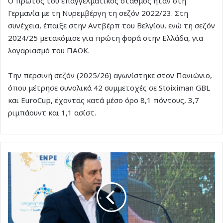
Ο πρώτος του επαγγελματικός σταθμός ήταν στη
Γερμανία με τη Νυρεμβέργη τη σεζόν 2022/23. Στη
συνέχεια, έπαιξε στην Αντβέρπ του Βελγίου, ενώ τη σεζόν
2024/25 μετακόμισε για πρώτη φορά στην Ελλάδα, για
λογαριασμό του ΠΑΟΚ.
Την περσινή σεζόν (2025/26) αγωνίστηκε στον Πανιώνιο,
όπου μέτρησε συνολικά 42 συμμετοχές σε Stoiximan GBL
και EuroCup, έχοντας κατά μέσο όρο 8,1 πόντους, 3,7
ριμπάουντ και 1,1 ασίστ.
Α.
Γιαννικουρής,
Γεν.
Γραμματέας
ΤΕΕ:
…«Η
παραχώρηση