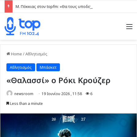
Μ. Πόκκιας στον topfm: «Θα τους υποδεχτούμε με δάφνες και πικροδάφνες» –Η ειρωνική “υποδοχή” στον υβριδικό σταθμό (ηχητικό)
M
Home
/
Αθλητισμός
Αθλητισμός
Μπάσκετ
«Θαλασσί» ο Ρόκι Κρούζερ
newsroom
19 Ιουνίου 2026 , 11:58
6
Less than a minute