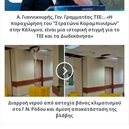
του
“Στρατώνα
Καραμπινιέρων”
Α. Γιαννικουρής, Γεν. Γραμματέας ΤΕΕ:…«Η
στην
παραχώρηση του “Στρατώνα Καραμπινιέρων”
Κάλυμνο,
στην Κάλυμνο, είναι μια ιστορική στιγμή για το
είναι
ΤΕΕ και τα Δωδεκάνησα»
μια
ιστορική
Διαρροή
στιγμή
νερού
για
από
το
αστοχία
ΤΕΕ
βάνας
και
κλιματισμού
τα
στο
Δωδεκάνησα»
Γ.Ν.
Ρόδου
και
Διαρροή νερού από αστοχία βάνας κλιματισμού
άμεση
στο Γ.Ν. Ρόδου και άμεση αποκατάσταση της
αποκατάσταση
βλάβης
της
βλάβης