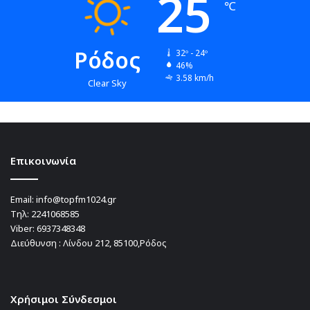
25
℃
Ρόδος
32º - 24º
46%
3.58 km/h
Clear Sky
Επικοινωνία
Email:
info@topfm1024.gr
Τηλ:
2241068585
Viber:
6937348348
Διεύθυνση : Λίνδου 212, 85100,Ρόδος
Χρήσιμοι Σύνδεσμοι