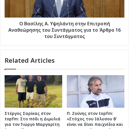
Αναθεώρησης
του
Συντάγματος
για
Ο Βασίλης Α. Υψηλάντη στην Επιτροπή
το
Αναθεώρησης του Συντάγματος για το Άρθρο 16
Άρθρο
του Συντάγματος
16
του
Συντάγματος
Related Articles
Στέργος Σαρίκας στον
Π. Ζούνης στον topfm:
topfm: Στο πόδι η Διμυλιά
«Στόχος του Ιάλυσου Β’
για τον Γιώργο Μαργαρίτη
είναι να δίνει παιχνίδια και