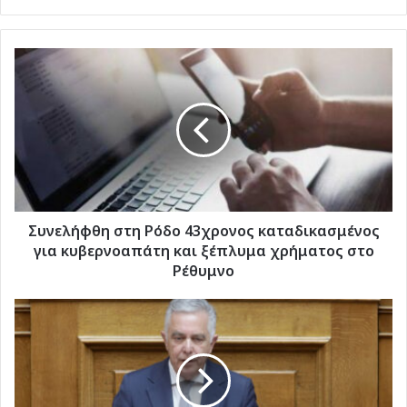
Συνελήφθη
στη
Ρόδο
43χρονος
καταδικασμένος
για
κυβερνοαπάτη
και
ξέπλυμα
χρήματος
Συνελήφθη στη Ρόδο 43χρονος καταδικασμένος
στο
για κυβερνοαπάτη και ξέπλυμα χρήματος στο
Ρέθυμνο
Ρέθυμνο
Ο
Βασίλης
Α.
Υψηλάντη
στην
Επιτροπή