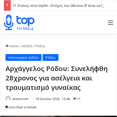
Π. Ζούνης στον topfm: «Στόχος του Ιάλυσου Β’ είναι να δίνει παιχνίδια και πραγματικές ευκαιρίες στα νέα παιδιά» (ηχητικό)
M
Home
/
ΑΙΓΑΙΟ
/
Ρόδος
Αστυνομικό Δελτίο
Ρόδος
Αρχάγγελος Ρόδου: Συνελήφθη
28χρονος για ασέλγεια και
τραυματισμό γυναίκας
newsroom
18 Ιουνίου 2026 , 15:46
11
Less than a minute