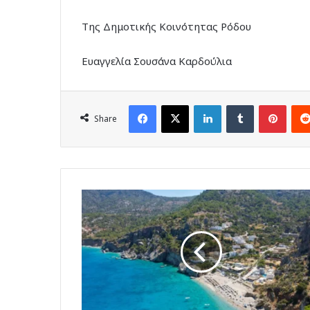
Της Δημοτικής Κοινότητας Ρόδου
Ευαγγελία Σουσάνα Καρδούλια
Facebook
X
LinkedIn
Tumblr
Pinte
Share
Κάρπαθος:
Η
Ιταλία
"υποκλίνεται"
στο
ελληνικό
νησί
"όπου