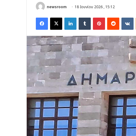
newsroom
18 Ιουνίου 2026 , 15:12
Facebook
X
LinkedIn
Tumblr
Pinterest
Reddit
V