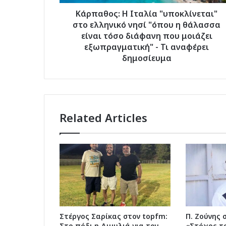
η
θάλασσα
Κάρπαθος: Η Ιταλία "υποκλίνεται"
είναι
στο ελληνικό νησί "όπου η θάλασσα
τόσο
είναι τόσο διάφανη που μοιάζει
διάφανη
εξωπραγματική" - Τι αναφέρει
που
δημοσίευμα
μοιάζει
εξωπραγματική"
-
Τι
αναφέρει
Related Articles
δημοσίευμα
Στέργος Σαρίκας στον topfm:
Π. Ζούνης 
Στο πόδι η Διμυλιά για τον
«Στόχος το