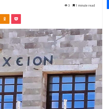
3
1 minute read
Kontakte
Odnoklassniki
Pocket