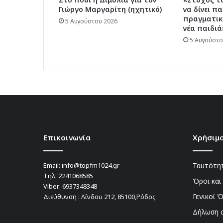
Γιώργο Μαργαρίτη (ηχητικό)
να δίνει πα
πραγματικέ
5 Αυγούστου 2026
νέα παιδιά
5 Αυγούστο
Επικοινωνία
Χρήσιμο
Email:
info@topfm1024.gr
Ταυτότητ
Τηλ:
2241068585
Όροι και
Viber:
6937348348
Γενικοί 
Διεύθυνση : Λίνδου 212, 85100,Ρόδος
Δήλωση 