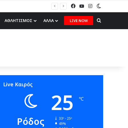
Facebook
YouTube
Instagram
Switch skin
Π. Ζούνης στον topfm: «Στόχος του Ιάλυσου Β’ είναι να δίνει παιχνίδια και πραγματικές ευκαιρίες στα νέα παιδιά» (ηχητικό)
Search for
ΑΘΛΗΤΙΣΜΟΣ
ΑΛΛΑ
LIVE NOW
Live Καιρός
25
℃
Ρόδος
33º - 25º
49%