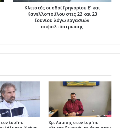
22
και
Κλειστές οι οδοί Γρηγορίου Ε΄ και
23
Κανελλοπούλου στις 22 και 23
Ιουνίου
Ιουνίου λόγω εργασιών
λόγω
ασφαλτόστρωσης
εργασιών
ασφαλτόστρωσης
στον topfm:
Χρ. Λάμπης στον topfm:
υ Ιάλυσου Β’ είναι
«Άμεσα ξεκινούν τα έργα στον