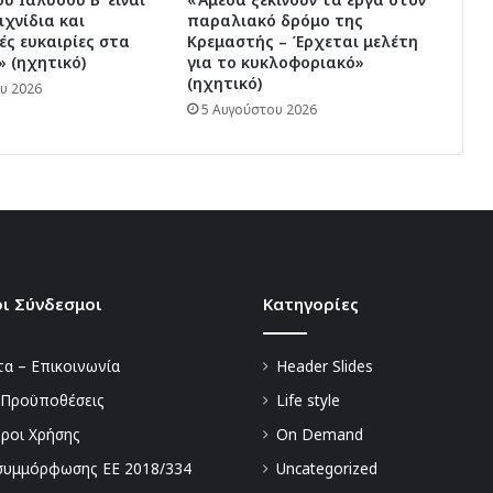
ιχνίδια και
παραλιακό δρόμο της
ς ευκαιρίες στα
Κρεμαστής – Έρχεται μελέτη
» (ηχητικό)
για το κυκλοφοριακό»
(ηχητικό)
υ 2026
5 Αυγούστου 2026
ι Σύνδεσμοι
Kατηγορίες
α – Επικοινωνία
Header Slides
 Προϋποθέσεις
Life style
Όροι Χρήσης
On Demand
συμμόρφωσης ΕΕ 2018/334
Uncategorized